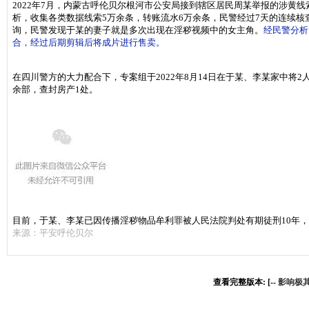
2022年7月，内蒙古呼伦贝尔根河市公安局接到辖区居民周某举报的涉黄
析，收集各类数据线索5万余条，转账流水6万余条，民警经过7天的连续
询，民警发现于某的妻子就是多次出现在淫秽视频中的女主角。
经民警分析
合，经过后期剪辑后将成片进行售卖。
在四川警方的大力配合下，专案组于2022年8月14日在于某、李某家中将
余部，查封房产1处。
目前，于某、李某已因传播淫秽物品牟利罪被人民法院判处有期徒刑10年，并
来源：平安呼伦贝尔
查看完整版本: [--
影响极其