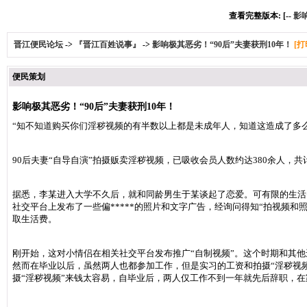
查看完整版本: [--
影响
晋江便民论坛
->
『晋江百姓说事』
->
影响极其恶劣！“90后”夫妻获刑10年！
[打
便民策划
影响极其恶劣！“90后”夫妻获刑10年！
“知不知道购买你们淫秽视频的有半数以上都是未成年人，知道这造成了多
90后夫妻“自导自演”拍摄贩卖淫秽视频，已吸收会员人数约达380余人，共计制
据悉，李某进入大学不久后，就和同龄男生于某谈起了恋爱。可有限的生活
社交平台上发布了一些偏*****的照片和文字广告，经询问得知“拍视频
取生活费。
刚开始，这对小情侣在相关社交平台发布推广“自制视频”。这个时期和其他
然而在毕业以后，虽然两人也都参加工作，但是实习的工资和拍摄“淫秽视
摄“淫秽视频”来钱太容易，自毕业后，两人仅工作不到一年就先后辞职，