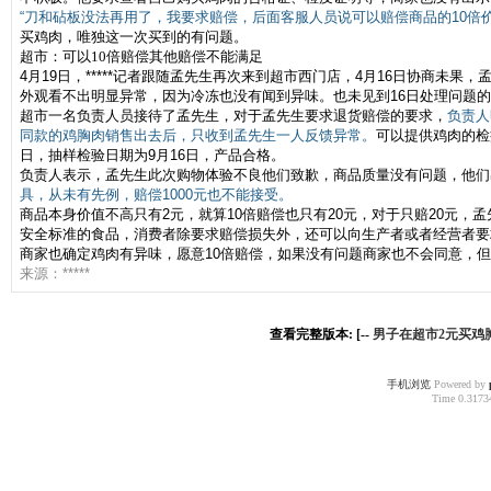
“刀和砧板没法再用了，我要求赔偿，后面客服人员说可以赔偿商品的10倍价
买鸡肉，唯独这一次买到的有问题。
超市：
可以10倍赔偿其他赔偿不能满足
4月19日，*****记者跟随孟先生再次来到超市西门店，4月16日协商
外观看不出明显异常，因为冷冻也没有闻到异味。也未见到16日处理问题
超市一名负责人员接待了孟先生，对于孟先生要求退货赔偿的要求，
负责人
同款的鸡胸肉销售出去后，只收到孟先生一人反馈异常。
可以提供鸡肉的检
日，抽样检验日期为9月16日，产品合格。
负责人表示，孟先生此次购物体验不良他们致歉，商品质量没有问题，他们出
具，从未有先例，赔偿1000元也不能接受。
商品本身价值不高只有2元，就算10倍赔偿也只有20元，对于只赔20元，孟
安全标准的食品，消费者除要求赔偿损失外，还可以向生产者或者经营者要
商家也确定鸡肉有异味，愿意10倍赔偿，如果没有问题商家也不会同意，但是根
来源：*****
查看完整版本: [--
男子在超市2元买鸡
手机浏览
Powered by
Time 0.31734