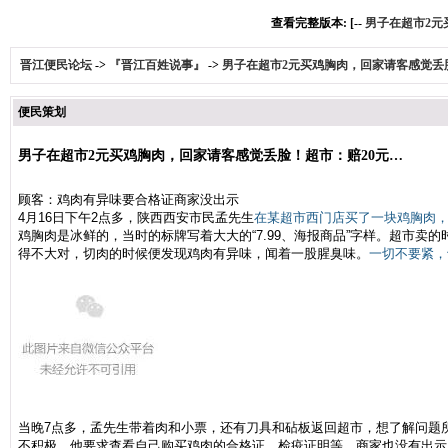
查看完整版本: [--
男子在超市2元
晋江便民论坛
->
『晋江百姓说事』
->
男子在超市2元买鸡胸肉，回家请客感觉丢
便民策划
男子在超市2元买鸡胸肉，回家请客感觉丢脸！超市：赔20元…
顾客：
鸡肉有异味要合格证商家没出示
4月16日下午2点多，陕西西安市民孟先生
在某超市西门店买了一块鸡胸肉，价
鸡胸肉是冰鲜的，当时的标牌写着大大的“7.99、海报商品”字样。超市卖
得不大对，切肉的时候便发现鸡肉有异味，闻着一股腥臭味。
一切不要紧，
当晚7点多，孟先生带着肉和小票，还有刀具和砧板返回超市，想了解问题
不积极。他要求查看自己购买鸡肉的合格证、检疫证明等，商家也没有出示