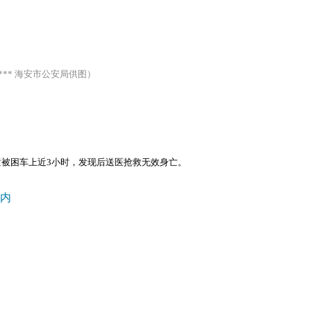
*** 海安市公安局供图）
女童被困车上近3小时，发现后送医抢救无效身亡。
内