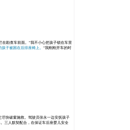
拦在勘查车前面。“我不小心把孩子锁在车里
的孩子被困在后排座椅上。
“我刚刚开车的时
定尽快破窗施救。驾驶员张永一边安抚孩子
具。三人默契配合，在保证车后座婴儿安全