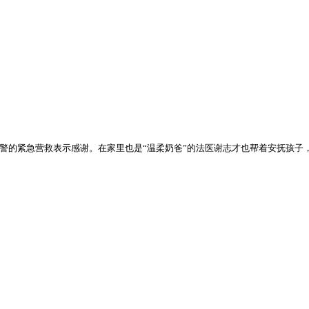
警的紧急营救表示感谢。在家里也是“温柔奶爸”的法医谢志才也帮着安抚孩子