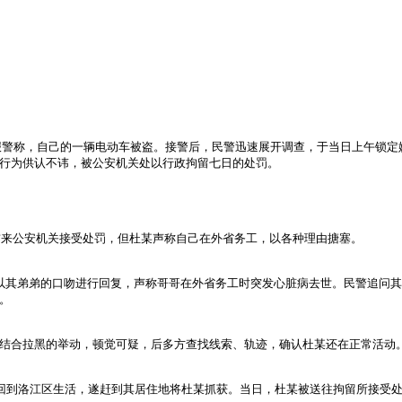
群众报警称，自己的一辆电动车被盗。接警后，民警迅速展开调查，于当日上午锁
行为供认不讳，被公安机关处以行政拘留七日的处罚。
其前来公安机关接受处罚，但杜某声称自己在外省务工，以各种理由搪塞。
以其弟弟的口吻进行回复，声称哥哥在外省务工时突发心脏病去世。民警追问
。
结合拉黑的举动，顿觉可疑，后多方查找线索、轨迹，确认杜某还在正常活动
已回到洛江区生活，遂赶到其居住地将杜某抓获。当日，杜某被送往拘留所接受