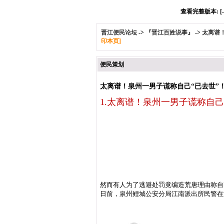
查看完整版本: [-
晋江便民论坛
->
『晋江百姓说事』
->
太离谱！
印本页]
便民策划
太离谱！泉州一男子谎称自己“已去世”！
1.太离谱！泉州一男子谎称自己
触犯法律就要面对相应的惩罚
然而有人为了逃避处罚竟编造荒唐理由称自
日前，泉州鲤城公安分局江南派出所民警在