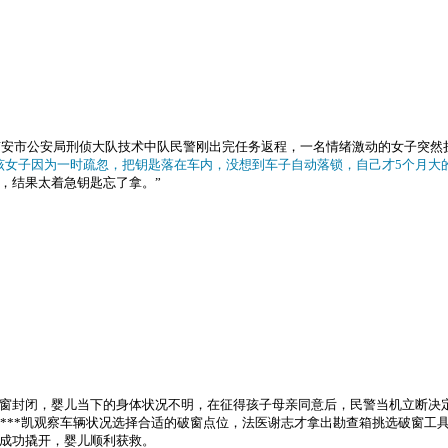
，南安市公安局刑侦大队技术中队民警刚出完任务返程，一名情绪激动的女子突然
该女子因为一时疏忽，把钥匙落在车内，没想到车子自动落锁，自己才5个月大
，结果太着急钥匙忘了拿。”
窗封闭，婴儿当下的身体状况不明，在征得孩子母亲同意后，民警当机立断决
****凯观察车辆状况选择合适的破窗点位，法医谢志才拿出勘查箱挑选破窗工
成功撬开，婴儿顺利获救。