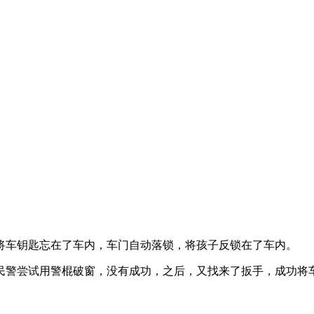
将车钥匙忘在了车内，
车门自动落锁，
将孩子反锁在了车内。
民警尝试用警棍破窗，
没有成功，
之后，又找来了扳手，
成功将