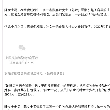
陈女士说，在经营过程中，有一名顾客叶女士（化姓）逐渐引起了店里的注
元，这名女顾客每次都特别能吃。店员们发现后，一开始还悄悄开玩笑说，“
但几个月之后，店员们发现，叶女士的食量大得令人难以置信。2022年9
女顾客把餐食装进包里带走 （受访者供图）
“她进店里来会背着个包，里面放着很多小的塑料袋，把所点的食物按品种
她会一点好几份打包带走。”陈女士说，店员们在发现叶女士多次打包的行
5954元，支付218元。
叶女士走后，陈女士又查看了其近一个月的点单记录和视频监控，这一次的发现更