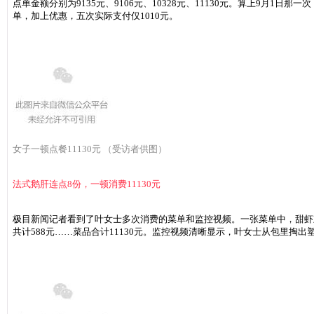
点单金额分别为9135元、9106元、10328元、11130元。算上9月1日
单，加上优惠，五次实际支付仅1010元。
女子一顿点餐11130元 （受访者供图）
法式鹅肝连点8份，一顿消费11130元
极目新闻记者看到了叶女士多次消费的菜单和监控视频。一张菜单中，甜虾刺身
共计588元……菜品合计11130元。监控视频清晰显示，叶女士从包里掏