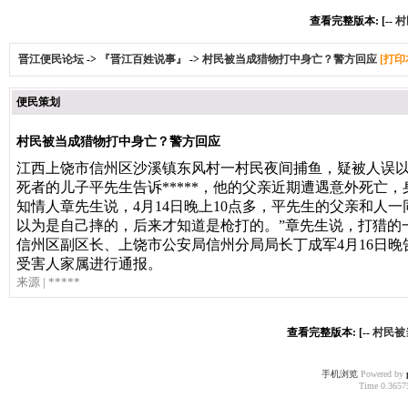
查看完整版本: [--
村
晋江便民论坛
->
『晋江百姓说事』
->
村民被当成猎物打中身亡？警方回应
[打印
便民策划
村民被当成猎物打中身亡？警方回应
江西上饶市信州区沙溪镇东风村一村民夜间捕鱼，疑被人误以为
死者的儿子平先生告诉*****，他的父亲近期遭遇意外死亡
知情人章先生说，4月14日晚上10点多，平先生的父亲和人一
以为是自己摔的，后来才知道是枪打的。
”章先生说，打猎的
信州区副区长、上饶市公安局信州分局局长丁成军4月16日晚
受害人家属进行通报。
来源
| *****
查看完整版本: [--
村民被
手机浏览
Powered by
Time 0.36575