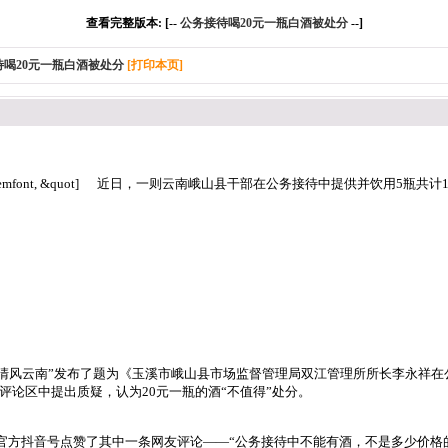
查看完整版本: [--
公务接待喝20元一瓶白酒被处分
--]
待喝20元一瓶白酒被处分
[打印本页]
temfont, &quot]
近日，一则云南峨山县干部在公务接待中提供并饮用5瓶共计1
音号“清风云南”发布了题为《玉溪市峨山县市场监督管理局双江管理所所长李永祥在
评论区中提出质疑，认为20元一瓶的酒“不值得”处分。
委官方抖音号点赞了其中一条网友评论——“公务接待中不能有酒，不是多少价格