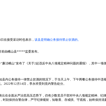
14日在接受采访时也表示，
该县是明确公务接待禁止饮酒的。
前由峨山县*****监委发布。
公众号“廉洁峨山”发布了《关于2起违反中央八项规定精神问题的通报》，其中一
在明知县内公务接待一律禁止饮酒的情况下，于当天上午、下午两餐公务接待中违规
元。2022年12月14日，李永祥受到党内警告处分。
题反映出在全面从严治党高压态势下，仍有少数党员干部对中央八项规定精神、纪
，时刻保持自警自律，严守纪律规矩，知敬畏、存戒惧、守底线，始终保持清