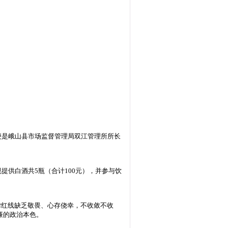
项便是峨山县市场监督管理局双江管理所所长
提供白酒共5瓶（合计100元），并参与饮
律红线缺乏敬畏、心存侥幸，不收敛不收
廉的政治本色。