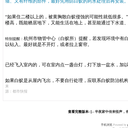
墙、又有纤维的部件，最好先用防白蚁的药水处理后再安装
“如果住二楼以上的，被黄胸散白蚁侵蚀的可能性就低很多。
楼高，既能栖居地下，又能生活在地上，甚至能通过下水道
杭州市物管中心（白蚁所）提醒，若发现环境中有
特别提醒：
以钻入。
最好就是不开灯，或者拉上窗帘。
已经飞入室内的，可在室内点一盏台灯，灯下放一盆水，加
如果白蚁是从屋内飞出，不要自行处理，应联系白蚁防治机构
来
源：都市快报
查看完整版本: [--
半夜家中传来怪声，有
手机浏览
Powered by