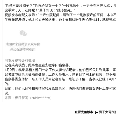
“你是不是没脑子？
”“你再给我哭一个？
”一段视频中，一男子在不停大骂，
完手术，刀口还疼呢！
”男子却说：
“她疼她死。
”
视频发布者配文表示：“生产住院期间，遇到了一个刚剖腹产的宝妈，本来
半夜胀奶发烧，她才和丈夫说这事，她丈夫想找医生理论没找到，就整整骂
网友发视频爆料截图
记者采访获悉，此事发生在安徽阜阳临泉县。
4月9日，临泉县相关部门一名工作人员告诉记者，他们已经关注到此事，
记者致电临泉县妇幼保健院，工作人员表示，也看到了网上的视频，但不知
临泉县委宣传部一名工作人员向记者介绍，经初步了解，当事人已经于4月
的。
目前，他们已经将相关情况转发给颍泉区，协调他们做好妇女关怀工作和家
说。
来源：极目新闻（ctdsb*****x）
查看完整版本: [--
男子大骂剖