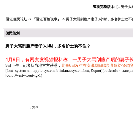
查看完整版本: [--
男子大
晋江便民论坛
->
『晋江百姓说事』
->
男子大骂剖腹产妻子3小时，多名护士劝不
便民策划
男子大骂剖腹产妻子3小时，多名护士劝不住？
4月9日，有网友发视频报料称，一男子大骂剖腹产后的妻子
9日下午，记者从当地官方获悉，
此事6日发生在安徽阜阳临泉县妇幼保健
[font=system-ui, -apple-system, blinkmacsystemfont, &quot]
[backcolor=transpa
[color=var(--weui-fg-1)]
杭州交通918
，赞79