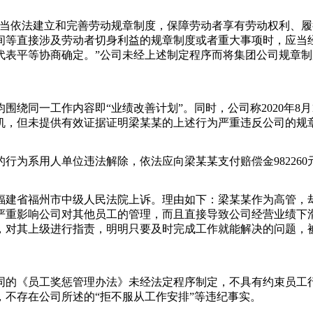
应当依法建立和完善劳动规章制度，保障劳动者享有劳动权利、
间等直接涉及劳动者切身利益的规章制度或者重大事项时，应当
代表平等协商确定。”公司未经上述制定程序而将集团公司规章
围绕同一工作内容即“业绩改善计划”。同时，公司称2020年8
机，但未提供有效证据证明梁某某的上述行为严重违反公司的规
的行为系用人单位违法解除，依法应向梁某某支付赔偿金
98226
福建省福州市中级人民法院上诉。理由如下：梁某某作为高管，
严重影响公司对其他员工的管理，而且直接导致公司经营业绩下
，对其上级进行指责，明明只要及时完成工作就能解决的问题，
同的《员工奖惩管理办法》未经法定程序制定，不具有约束员工
，不存在公司所述的“拒不服从工作安排”等违纪事实。