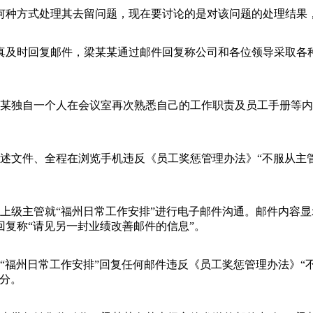
何种方式处理其去留问题，现在要讨论的是对该问题的处理结果
真及时回复邮件，梁某某通过邮件回复称公司和各位领导采取各
求梁某某独自一个人在会议室再次熟悉自己的工作职责及员工手册等
翻阅上述文件、全程在浏览手机违反《员工奖惩管理办法》“不服从
某某与其上级主管就“福州日常工作安排”进行电子邮件沟通。邮件内
复称“请见另一封业绩改善邮件的信息”。
某未就“福州日常工作安排”回复任何邮件违反《员工奖惩管理办法》
分。