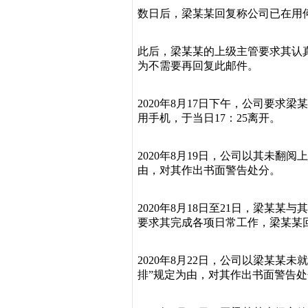
数日后，梁某某回复称公司已在用
此后，梁某某的上级主管要求其认
为不需要再回复此邮件。
2020年8月17日下午，公司要
用手机，于当日17：25离开。
2020年8月19日，公司以其未
由，对其作出书面警告处分。
2020年8月18日至21日，梁
要求其完成各项日常工作，梁某某回
2020年8月22日，公司以梁某
排”规定为由，对其作出书面警告处