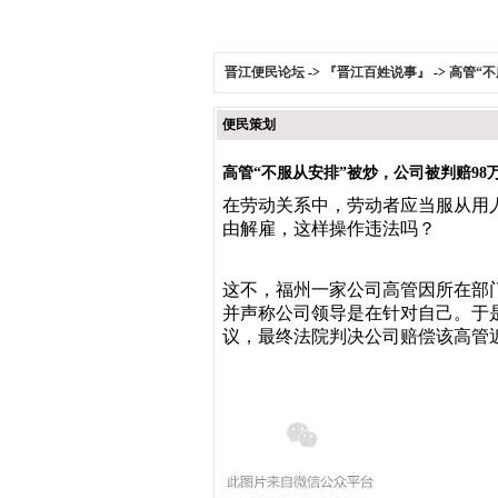
晋江便民论坛
->
『晋江百姓说事』
->
高管“不
便民策划
高管“不服从安排”被炒，公司被判赔98
在劳动关系中，劳动者应当服从用
由解雇，这样操作违法吗？
这不，福州一家公司高管因所在部
并声称公司领导是在针对自己。于
议，最终法院判决公司赔偿该高管近