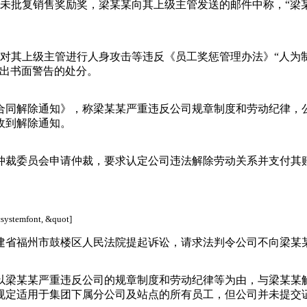
级主管未批复销售奖励奖，梁某某向其上级主管发送的邮件中称，“
邮件中对其上级主管进行人身攻击等违反《员工奖惩管理办法》“人
作出书面警告的处分。
劳动合同解除通知》，称梁某某严重违反公司规章制度和劳动纪律，公司
收到解除通知。
裁委员会申请仲裁，要求认定公司违法解除劳动关系并支付其赔偿
csystemfont, &quot]
省福州市鼓楼区人民法院提起诉讼，请求法判令公司不向梁某某支
以梁某某严重违反公司的规章制度和劳动纪律等为由，与梁某某
规定适用于集团下属分公司及站点的所有员工，但公司并未提交