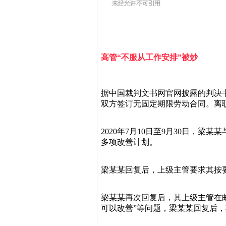
高管“不服从工作安排”被炒
据中国裁判文书网官网披露的判决书
双方签订无固定期限劳动合同。离职
2020年7月10日至9月30日，
多项改善计划。
梁某某回复后，上级主管要求其按
梁某某再次回复后，其上级主管在
可以改善”等问题，梁某某回复后