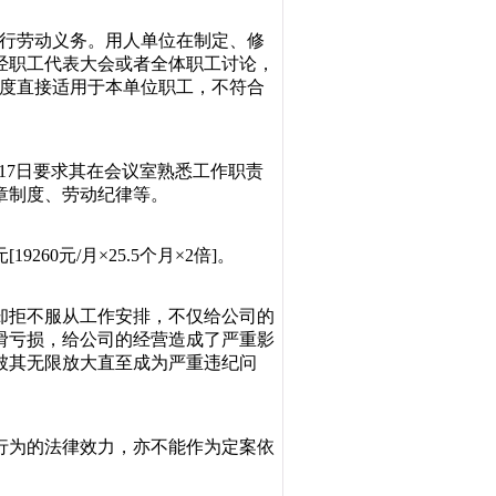
履行劳动义务。用人单位在制定、修
经职工代表大会或者全体职工讨论，
制度直接适用于本单位职工，不符合
月17日要求其在会议室熟悉工作职责
章制度、劳动纪律等。
0元[19260元/月×25.5个月×2倍]。
却拒不服从工作安排，不仅给公司的
滑亏损，给公司的经营造成了严重影
被其无限放大直至成为严重违纪问
行为的法律效力，亦不能作为定案依