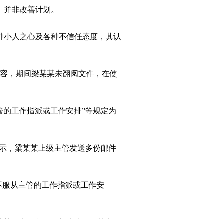
，并非改善计划。
种小人之心及各种不信任态度，其认
内容，期间梁某某未翻阅文件，在使
主管的工作指派或工作安排”等规定为
容显示，梁某某上级主管发送多份邮件
“不服从主管的工作指派或工作安