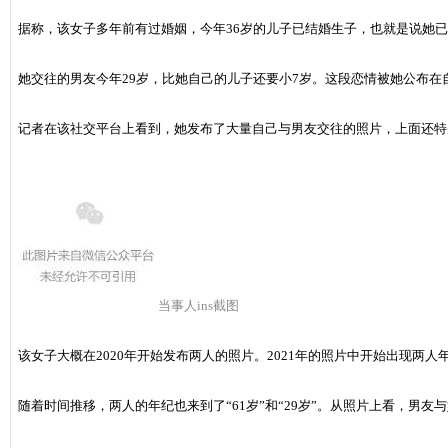
据称，该女子多年前有过婚姻，今年36岁的儿子已结婚生子，也就是说她
她交往的男友今年29岁，比她自己的儿子还要小7岁。这段恋情被她公布在
记者在该社交平台上看到，她发布了大量自己与男友交往的照片，上面还特
当事人ins截图
该女子大概在2020年开始发布两人的照片。2021年的照片中开始出现两人年
随着时间推移，两人的年纪也来到了“61岁”和“29岁”。从照片上看，男