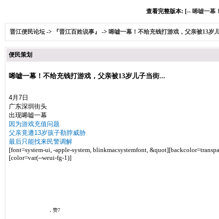
查看完整版本: [--
唏嘘一幕！
晋江便民论坛
->
『晋江百姓说事』
->
唏嘘一幕！不给充钱打游戏，父亲被13岁儿子
便民策划
唏嘘一幕！不给充钱打游戏，父亲被13岁儿子当街...
4月7日
广东深圳街头
出现唏嘘一幕
因为游戏充值问题
父亲竟遭13岁孩子勒脖威胁
最后只能找来民警调解
[font=system-ui, -apple-system, blinkmacsystemfont, &quot]
[backcolor=transpa
[color=var(--weui-fg-1)]
杭州交通918
，赞7