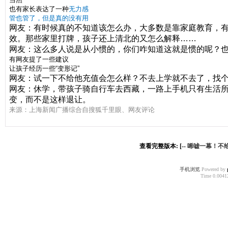
也有家长表达了一种
无力感
管也管了，
但是真的没有用
网友：有时候真的不知道该怎么办，大多数是靠家庭教育，
效。那些家里打牌，孩子还上清北的又怎么解释……
网友：这么多人说是从小惯的，你们咋知道这就是惯的呢？
有网友提了一些建议
让孩子经历一些“变形记”
网友：试一下不给他充值会怎么样？不去上学就不去了，找
网友：休学，带孩子骑自行车去西藏，一路上手机只有生活所
变，而不是这样退让。
来源：上海新闻广播综合自搜狐千里眼、网友评论
查看完整版本: [--
唏嘘一幕！不给
手机浏览
Powered by
Time 0.00412