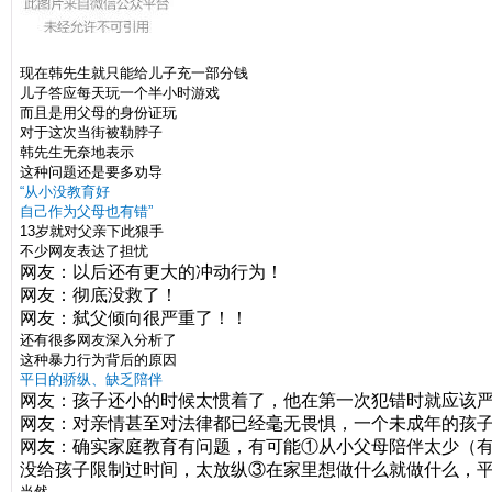
现在韩先生就只能给儿子充一部分钱
儿子答应每天玩一个半小时游戏
而且是用父母的身份证玩
对于这次当街被勒脖子
韩先生无奈地表示
这种问题还是要多劝导
“从小没教育好
自己作为父母也有错”
13岁就对父亲下此狠手
不少网友表达了担忧
网友：以后还有更大的冲动行为！
网友：彻底没救了！
网友：弑父倾向很严重了！！
还有很多网友深入分析了
这种暴力行为背后的原因
平日的骄纵、缺乏陪伴
网友：孩子还小的时候太惯着了，他在第一次犯错时就应该
网友：对亲情甚至对法律都已经毫无畏惧，一个未成年的孩
网友：确实家庭教育有问题，有可能①从小父母陪伴太少（
没给孩子限制过时间，太放纵③在家里想做什么就做什么，
当然