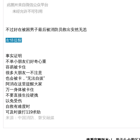
不过
好在被困男子
最后
被
消防员救出
安然无恙
友情提醒
事实证明
不单小朋友们好奇心重
容易被卡住
很多大朋友一不注意
也会被卡，“无法自拔”
阿消在这里提醒大家
万一身体被卡住
不要直接生拉硬拽
以免受伤
自救有难度时
可及时拨打119求助
来源：中国消防、磐安融媒