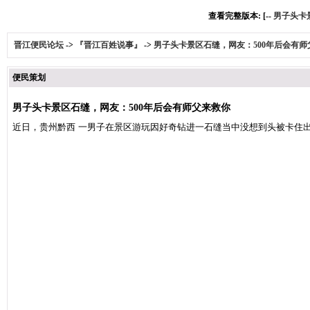
查看完整版本: [--
男子头卡
晋江便民论坛
->
『晋江百姓说事』
->
男子头卡景区石缝，网友：500年后会有师
便民策划
男子头卡景区石缝，网友：500年后会有师父来救你
近日，贵州黔西
一男子在景区游玩
因好奇钻进一石缝当中
没想到头被卡住