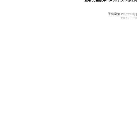
查看完整版本: [--
男子头卡景区
手机浏览
Powered by
Time 0.19166