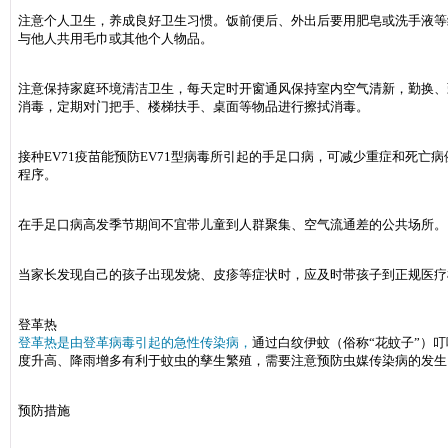
注意个人卫生，养成良好卫生习惯。饭前便后、外出后要用肥皂或洗手液等
与他人共用毛巾或其他个人物品。
注意保持家庭环境清洁卫生，每天定时开窗通风保持室内空气清新，勤换、
消毒，定期对门把手、楼梯扶手、桌面等物品进行擦拭消毒。
接种EV71疫苗能预防EV71型病毒所引起的手足口病，可减少重症和死亡
程序。
在手足口病高发季节期间不宜带儿童到人群聚集、空气流通差的公共场所。
当家长发现自己的孩子出现发烧、皮疹等症状时，应及时带孩子到正规医疗
登革热
登革热是由登革病毒引起的急性传染病，
通过白纹伊蚊（俗称“花蚊子”）
度升高、降雨增多有利于蚊虫的孳生繁殖，需要注意预防虫媒传染病的发生
预防措施