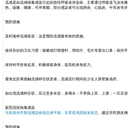
流感是由流感病毒感染引起的急性呼吸道传染病，主要通过呼吸道飞沫传播
热，咳嗽、咽痛，可伴寒颤，部分感染者可出现肺炎、心肌炎、中耳炎等并
预防措施
及时接种流感疫苗：这是预防流感最有效的措施。
保持良好的卫生习惯：咳嗽或打喷嚏时，用纸巾、毛巾等遮住口鼻；保持手
保持科学饮食起居，积极锻炼身体，提高机体免疫力。
避免近距离接触流感样症状患者，流感流行期间应少去人群密集场所。
如出现流感样症状，应注意多休息，多喝水；不带病上班、上课；一旦呈进
新型冠状病毒感染
当前泉州市新冠感染疫情总体平稳，呈零星局部散发状态。
建议市民朋友继
预防措施