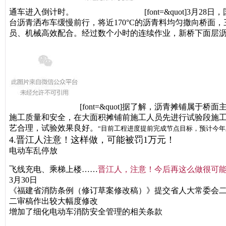
通车进入倒计时。
[font=&quot]
台沥青洒布车缓慢前行，将近170°C的沥青料均匀撒向桥
员、机械高效配合。经过数个小时的连续作业，新桥下面层沥
[font=&quot]据了解，沥青摊铺属
施工质量和安全，在大面积摊铺前施工人员先进行试验段施
艺合理，试验效果良好。
“目前工程进度提前完成节点目标，预计今年
4.晋江人注意！这样做，可能被罚1万元！
电动车乱停放
飞线充电、乘梯上楼……
晋江人，注意！
今后再这么做
很可
3月30日
《福建省消防条例
（修订草案修改稿）》
提交省人大常委会
二审稿作出较大幅度修改
增加了细化电动车
消防安全管理的相关条款