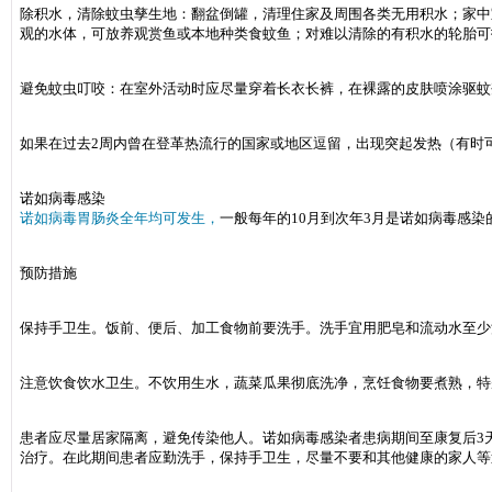
除积水，清除蚊虫孳生地：翻盆倒罐，清理住家及周围各类无用积水；家中
观的水体，可放养观赏鱼或本地种类食蚊鱼；对难以清除的有积水的轮胎可
避免蚊虫叮咬：在室外活动时应尽量穿着长衣长裤，在裸露的皮肤喷涂驱蚊
如果在过去2周内曾在登革热流行的国家或地区逗留，出现突起发热（有时可
诺如病毒感染
诺如病毒胃肠炎全年均可发生，
一般每年的10月到次年3月是诺如病毒感染
预防措施
保持手卫生。饭前、便后、加工食物前要洗手。洗手宜用肥皂和流动水至少
注意饮食饮水卫生。不饮用生水，蔬菜瓜果彻底洗净，烹饪食物要煮熟，特
患者应尽量居家隔离，避免传染他人。诺如病毒感染者患病期间至康复后3
治疗。在此期间患者应勤洗手，保持手卫生，尽量不要和其他健康的家人等