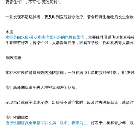
要管住“口”，不可“拼死吃河鲀”。
一旦发现不适症状者，要及时到医院就诊治疗。若食用野生植物后发生食物
水痘
水痘是由水痘-带状疱疹病毒引起的急性传染病，
主要经呼吸道飞沫和直接
冬春季节好发，传染性强，人群普遍易感，容易在学校、托幼机构等人群高
预防措施
接种水痘疫苗是最有效的预防措施，一般在满18月龄时接种第1剂，满4岁
流行高峰期应避免去人群密集和密闭场所。
发现自己或孩子出现发烧、出疹等不适症状时，应及时去医院就诊，就诊时
流行性腮腺炎
流行性腮腺炎全年都可以发病，以冬、春季为主。
好发于儿童和青少年，以