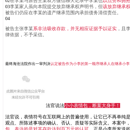
02
在李某与原告王某双方微信聊天记录中李某也
以点赞和拥抱
03
李某家人虽向本院提交放弃继承权声明书，但
该放弃继承
被告们仍应在李某的遗产继承范围内承担债务清偿责任。
04
被告主张李某
系非法吸收存款，并无相应证据予以证实
，且
律依据，不予采信。
最终海沧法院作出一审判决
认定被告作为小李的第一顺序继承人
在继承小李
法官说法
小小表情包，断案大身手！
法官说，表情符号在互联网上的普遍使用，让它已不再单纯
观点、所陈述事项的确认、否认、质疑等实际含义。本案中
包，表达的是对其存款达到百万元的认可
。正是小李所发送