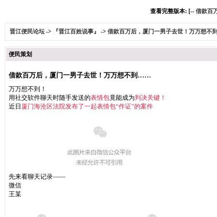
查看完整版本: [--
借款百
晋江便民论坛
->
『晋江百姓说事』
->
借款百万后，厦门一男子去世！万万想不
便民策划
借款百万后，厦门一男子去世！万万想不到……
万万想不到！
用社交软件聊天时随手发送的
表情包
竟能成为
判决关键！
近日
厦门海沧区法院
发布了一起表情包“作证”的案件
先来看聊天记录——
微信
王某