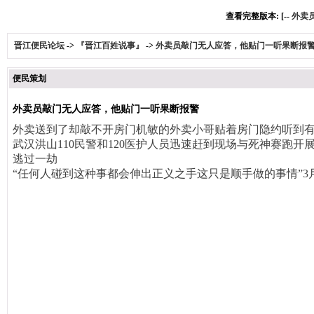
查看完整版本: [--
外卖
晋江便民论坛
->
『晋江百姓说事』
->
外卖员敲门无人应答，他贴门一听果断报
便民策划
外卖员敲门无人应答，他贴门一听果断报警
外卖送到了
却敲不开房门
机敏的外卖小哥贴着房门
隐约听到
武汉洪山110民警和120医护人员
迅速赶到现场
与死神赛跑开
逃过一劫
“任何人碰到这种事
都会伸出正义之手
这只是顺手做的事情”
3