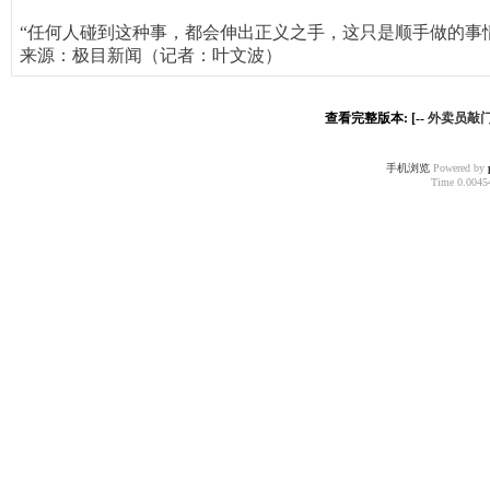
“任何人碰到这种事，都会伸出正义之手，这只是顺手做的事
来源：极目新闻（记者：叶文波）
查看完整版本: [--
外卖员敲
手机浏览
Powered by
Time 0.00454