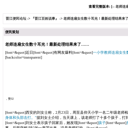
查看完整版本: [--
老师连
晋江便民论坛
->
『晋江百姓说事』
->
老师连扇女生数十耳光！最新处理结果来
便民策划
老师连扇女生数十耳光！最新处理结果来了……
[font=&quot]近日[font=&quot]有网友爆料[font=&quot]
一小学教师连扇女生
[backcolor=transparent]
襄阳晚报
，赞32
[font=&quot]西安的刘女士称，2月23日，周至县仰天小学一名二年级老师检
身体和头部击打。”
据刘女士介绍，当天课上，该老师打了十多个孩子，打到刘女士
[font=&quot]刘女士表示孩子回家后，她发现[font=&quot]
孩子
[font=&quot]
事，后面突然“哇”的一声哭出来，说是老师打的。[font=&quot]