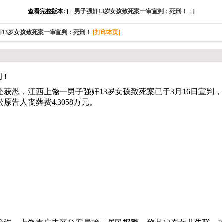
查看完整版本: [--
男子强奸13岁女孩致死案一审宣判：死刑！
--]
奸13岁女孩致死案一审宣判：死刑！
[打印本页]
刑！
家属处获悉，江西上饶一男子强奸13岁女孩致死案已于3月16日宣
告人丧葬费4.3058万元。