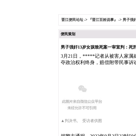
晋江便民论坛
->
『晋江百姓说事』
->
男子强
便民策划
男子强奸13岁女孩致死案一审宣判：死
3月21日，*****记者从被害人
夺政治权利终身，赔偿附带民事诉讼原
▲判决书。 受访者供图