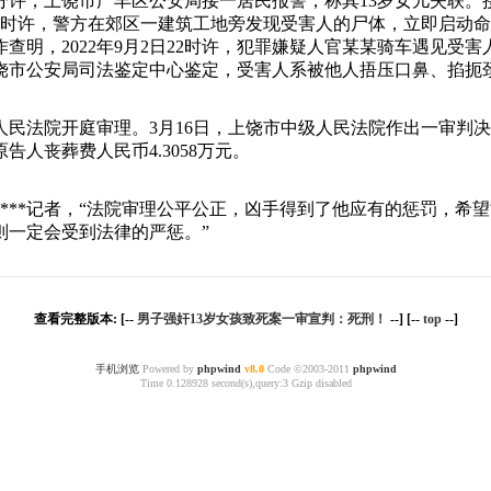
时50分许，上饶市广丰区公安局接一居民报警，称其13岁女儿失
日8时许，警方在郊区一建筑工地旁发现受害人的尸体，立即启动命案侦
查明，2022年9月2日22时许，犯罪嫌疑人官某某骑车遇见受
饶市公安局司法鉴定中心鉴定，受害人系被他人捂压口鼻、掐扼
中级人民法院开庭审理。3月16日，上饶市中级人民法院作出一审
人丧葬费人民币4.3058万元。
*****记者，“法院审理公平公正，凶手得到了他应有的惩罚，
则一定会受到法律的严惩。”
查看完整版本: [--
男子强奸13岁女孩致死案一审宣判：死刑！
--] [--
top
--]
手机浏览
Powered by
phpwind
v8.0
Code ©2003-2011
phpwind
Time 0.128928 second(s),query:3 Gzip disabled