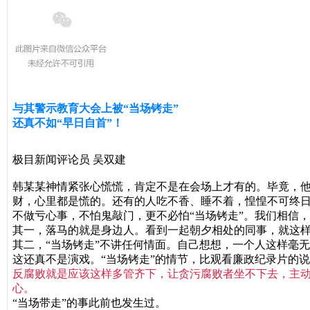
与其警示教育大会上被“当场铐走”
还真不如“早日自首”！
极目新闻评论员 吴双建
韩某某神情紧张心慌慌，肯定不是在会场上才有的。毕竟，
财，心里都是慌的。还有的人吃不香、睡不着，惶惶不可终日
不做亏心事，不怕鬼敲门，更不必怕“当场铐走”。我们相信
其一，落马的就是身边人。看到一起朝夕相处的同事，就这
其二，“当场铐走”不讲任何情面。自己想想，一个人这样毫
这还真不是演戏。“当场铐走”的情节，比观看廉政纪录片的
反腐败就是应该这样多管齐下，让贪污腐败者坐不下去，主
心。
“当场带走”的事此前也发生过。