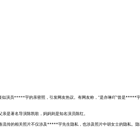
有网友称，“是亦琳吖”曾是***
疑似演员*****宇的亲密照，引发网友热议。
其父亲是著名导演陈凯歌，妈妈则是知名演员陈红。
网络流传的相关照片不仅涉及*****宇先生隐私，也涉及照片中胡女士的隐私