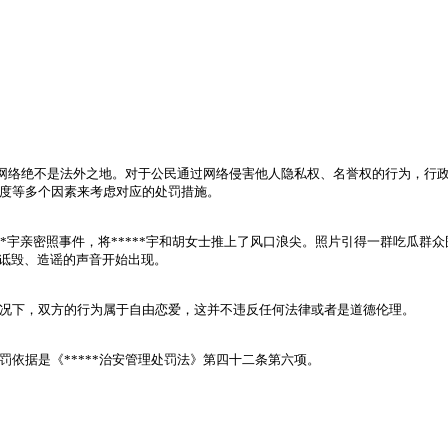
示，网络绝不是法外之地。对于公民通过网络侵害他人隐私权、名誉权的行为，行
度等多个因素来考虑对应的处罚措施。
***宇亲密照事件，将*****宇和胡女士推上了风口浪尖。照片引得一群吃瓜
、诋毁、造谣的声音开始出现。
况下，双方的行为属于自由恋爱，这并不违反任何法律或者是道德伦理。
依据是《*****治安管理处罚法》第四十二条第六项。