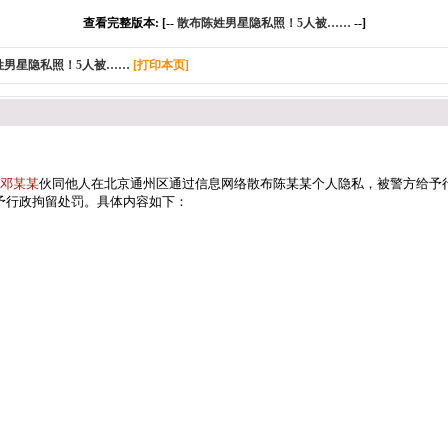
查看完整版本: [--
散布陈姓男星隐私照！5人被……
--]
姓男星隐私照！5人被……
[打印本页]
邓某某
伙同他人在北京通州区通过信息网络散布陈某某个人隐私，被警方给予
予行政拘留处罚。具体内容如下：