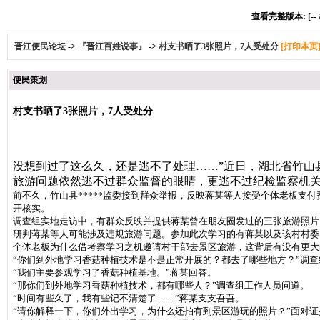
查看完整版本: [--
晋江便民论坛
->
『晋江百姓说事』
->
村支书晒了3张照片，7人受处分
[打印本页
便民策划
村支书晒了3张照片，7人受处分
没想到过了这么久，还是逃不了处理……”近日，湖北省竹山
旅游问题依然逃不过群众监督的眼睛，更逃不过纪检监察机
前不久，竹山县*****监委接到群众举报，反映蒋某等人接受个体老板支付
开核实。
调查组实地走访中，有群众反映并提供蒋某曾在朋友圈发过的三张旅游照片
研判蒋某等人可能涉及违规旅游问题。参加此次学习的有蒋某以及该村村委
个体老板为什么借考察学习之机邀请村干部去景区旅游，这背后有没有更大
“你们到外地学习香菇种植技术是不是正常开展的？都去了哪些地方？”调
“我们主要参观学习了香菇种植基地。”蒋某回答。
“那你们到外地学习香菇种植技术，都有哪些人？”调查组工作人员问道。
“时间有些久了，我有些记不清楚了……”蒋某支支吾吾。
“请你解释一下，你们外出学习，为什么还拍有到景区游玩的照片？”面对