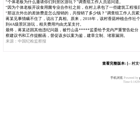
“个体老板为什么邀请你们到景区游玩？”调查组工作人员追问道。
“因为个体老板开设食用菌专业合作社之前，在村上承包了一些建筑工程项目
“那这次外出的差旅费是怎么报销的，共报销了多少钱？”调查组工作人员紧
蒋某见事情瞒不住了，说出了真相。原来，2018年，该村香菇种植合作
到4A级景区游玩，相关费用均由尤某支付。
最终，蒋某还因其他违纪问题，被竹山县*****监委给予党内严重警告处分
察建议书和工作提醒函，督促该乡以案为鉴，建章立制、堵塞漏洞。
来源：中国纪检监察报
查看完整版本: [--
村支
手机浏览
Powered by
Time 0.14294