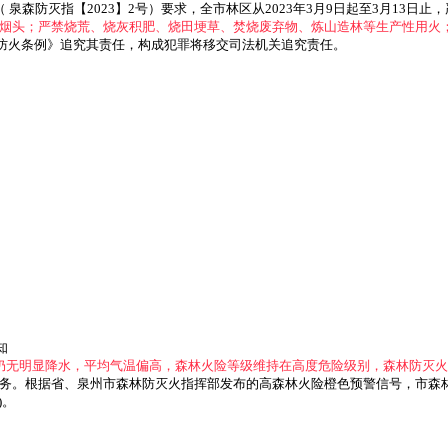
泉森防灭指【2023】2号）要求，全市林区从2023年3月9日起至3月13日止
烟头；严禁烧荒、烧灰积肥、烧田埂草、焚烧废弃物、炼山造林等生产性用火
林防火条例》追究其责任，构成犯罪将移交司法机关追究责任。
知
我市仍无明显降水，平均气温偏高，森林火险等级维持在高度危险级别，森林防灭
务。根据省、泉州市森林防灭火指挥部发布的高森林火险橙色预警信号，市森林防
)。