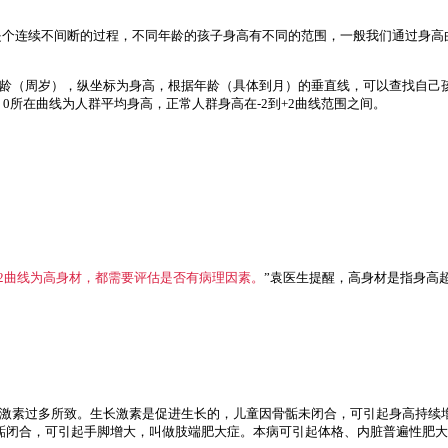
是个连续不间断的过程，不同年龄的孩子身高有不同的范围，一般我们通过身高
龄（周岁），纵坐标为身高，根据年龄（具体到月）的垂直线，可以查找自己
、-3，0所在曲线为人群平均身高，正常人群身高在-2到+2曲线范围之间。
+2曲线为高身材，都需要评估是否有病理因素。
”袁医生提醒，高身材是指身高
激素过多所致。生长激素是促进生长的，儿童因骨骺未闭合，可引起身高持续增
骺闭合，可引起手脚增大，叫做肢端肥大症。本病可引起体格、内脏普遍性肥