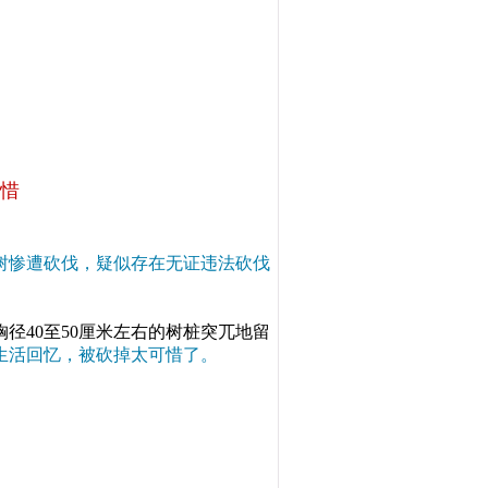
可惜
树惨遭砍伐
，疑似存在无证违法砍伐
径40至50厘米左右的树桩突兀地留
生活回忆，被砍掉太可惜了。