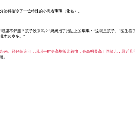
分泌科接诊了一位特殊的小患者琪琪（化名）。
哪里不舒服？孩子没来吗？”妈妈指了指边上的琪琪：“这就是孩子。”医生看了
琪才10岁多。”
惕起来。经仔细询问，琪琪平时身高增长比较快，身高明显高于同龄儿，最近几年
意。