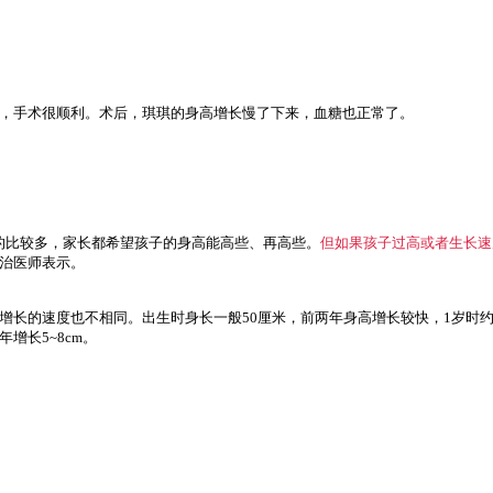
，手术很顺利。术后，琪琪的身高增长慢了下来，血糖也正常了。
的比较多，家长都希望孩子的身高能高些、再高些。
但如果孩子过高或者生长速
治医师表示。
长的速度也不相同。出生时身长一般50厘米，前两年身高增长较快，1岁时约长
增长5~8cm。