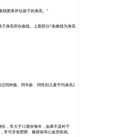
曲线图来评估孩子的身高。”
孩子身高所在曲线。上面部分7条曲线为身高
超过同种族、同年龄、同性别儿童平均身高2
长，常大于12厘米每年，如果不及时干
大，常可并发肥胖、糖尿病等心血管疾病。