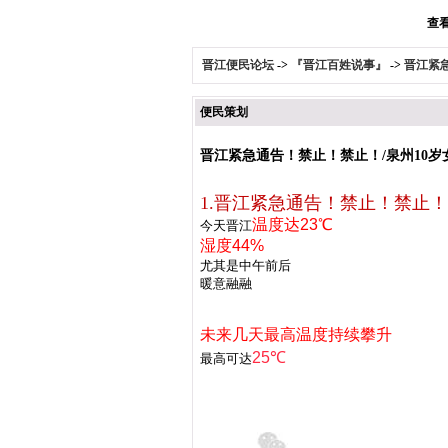
查看
晋江便民论坛
->
『晋江百姓说事』
->
晋江紧急
便民策划
晋江紧急通告！禁止！禁止！/泉州10岁
1.晋江紧急通告！禁止！禁止！
温度
达23℃
今天晋江
湿度44%
尤其是中午前后
暖意融融
未来几天最高温度持续攀升
25℃
最高可达