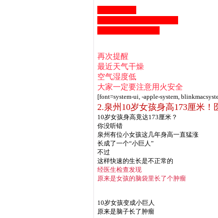
全市林区从
2023年3月9日-3月13日
严禁一切野外用火
再次提醒
最近天气干燥
空气湿度低
大家一定要注意用火安全
[font=system-ui, -apple-system, blinkmacsys
2.泉州10岁女孩身高173厘米
10岁女孩身高竟达173厘米？
你没听错
泉州有位小女孩这几年身高一直猛涨
长成了一个“小巨人”
不过
这样快速的生长是不正常的
经医生检查发现
原来是女孩的脑袋里长了个肿瘤
10岁女孩变成小巨人
原来是脑子长了肿瘤