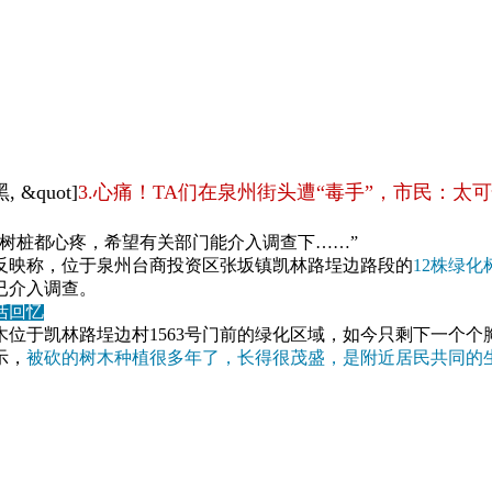
, &quot]
3.心痛！TA们在泉州街头遭“毒手”，市民：太
树桩都心疼，
希望有关部门能介入调查下……”
反映称，位于泉州台商投资区张坂镇凯林路埕边路段的
12株绿化
已介入调查。
活回忆
位于凯林路埕边村1563号门前的绿化区域，如今只剩下一个个胸
示，
被砍的树木种植很多年了，长得很茂盛，是附近居民共同的