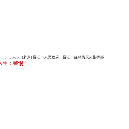
temfont, &quot]
来源 | 晋江市人民政府、晋江市森林防灭火指挥部
！医生：警惕！