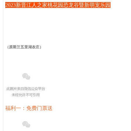
2023新晋江人之家桃花园恐龙谷暨新萌宠乐园
全民的“美丽约会”
盛大开放
☟
活动时间：
3月4日--3月12日
地点：
晋江市丰灵路与中华路交叉路口往东北约100米
（原斯兰五里湖农庄）
福利一：免费门票送