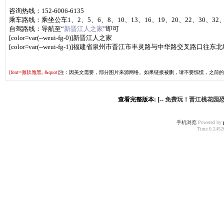
活动地址：晋江市丰灵路与中华路交叉路口往东北约100米（原斯兰五里湖
咨询热线：
152-6006-6135
乘车路线：
乘坐公车1、2、5、6、8、10、13、16、19、20、22、30、3
自驾路线：导航至“
新晋江人之家
”即可
[color=var(--weui-fg-0)]新晋江人之家
[color=var(--weui-fg-1)]福建省泉州市晋江市丰灵路与中华路交叉路口往东北
[font=微软雅黑, &quot]
注：因美文需要，部分图片来源网络。如果链接被删，请不要惊慌，之前的
查看完整版本: [--
免费玩！晋江桃花园恐
手机浏览
Powered by
Time 0.24526