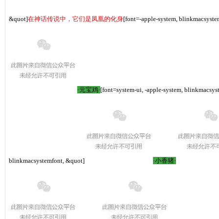
&quot]
在神话传说中，它们是凤凰的化身
[font=-apple-system, blinkmacsyste
·元宝鸡·
[font=system-ui, -apple-system, blinkmacsys
blinkmacsystemfont, &quot]
·小香猪·