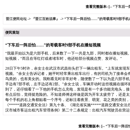
查看完整版本: [--
“下车后一
晋江便民论坛
->
『晋江百姓说事』
->
“下车后一阵后怕……”的哥载客时9部手机
便民策划
“下车后一阵后怕……”的哥载客时9部手机在播短视频
“我最开始以为是六部手机，后来数了一下一共是九部，同时都在播短视频。
短视频，“而且在等红灯或者堵车时，他还给部分视频点赞、发评论。”
28日下午5时许，余女士在武汉市武昌街头拦下一辆出租车。“上车就发
视频。”余女士告诉记者，她平时经常乘出租车出行，有的司机为了接单会有
鸟类的，也有美女的。我刚看见时非常好奇，随便数了一下以为是六部手机
手边有7部手机，左手边还有2部。”余女士说，车辆开动时这些视频在循
到了，还仔细看了一下他的手机怎么充电，发现是有一个多功能充电头，接
有点后怕，觉得挺危险的。不知道师傅这样做是因为开车太疲劳了，还是太
每个手机的右上角都贴着一个序号，还标注着夜景、萌宠、花之类的类别，
《*****道路交通安全法》第九十条、《湖北省实施*****道路交通安
汉市城市客运出租汽车管理条例》第二十二条规定：出租汽车驾驶员在营运
查看完整版本: [--
“下车后一阵后