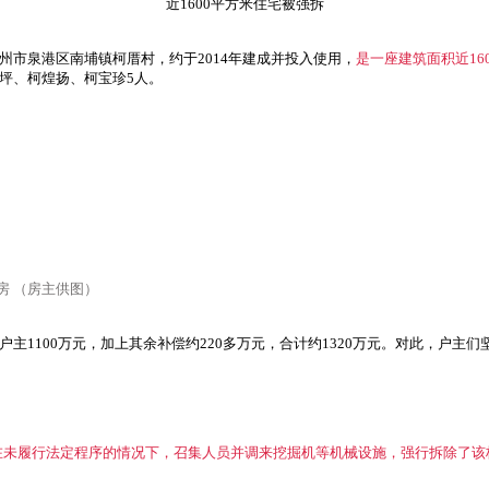
近1600平方米住宅被强拆
州市泉港区南埔镇柯厝村，约于2014年建成并投入使用，
是一座建筑面积近16
坪、柯煌扬、柯宝珍5人。
房 （房主供图）
主1100万元，加上其余补偿约220多万元，合计约1320万元。对此，户主们
道办在未履行法定程序的情况下，召集人员并调来挖掘机等机械设施，强行拆除了