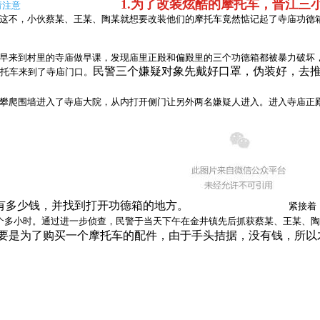
1.为了改装炫酷的摩托车，晋江三
请注意
这不，小伙蔡某、王某、陶某就想要改装他们的摩托车竟然惦记起了寺庙功德
早来到村里的寺庙做早课，发现庙里正殿和偏殿里的三个功德箱都被暴力破坏
民警
三个嫌疑对象先戴好口罩，伪装好，去
摩托车来到了寺庙门口。
攀爬围墙进入了寺庙大院，从内打开侧门让另外两名嫌疑人进入。进入寺庙正
有多少钱，并找到打开功德箱的地方。
紧接着
个多小时。通过进一步侦查，民警于当天下午在金井镇先后抓获蔡某、王某、
要是为了购买一个摩托车的配件，由于手头拮据，没有钱，所以