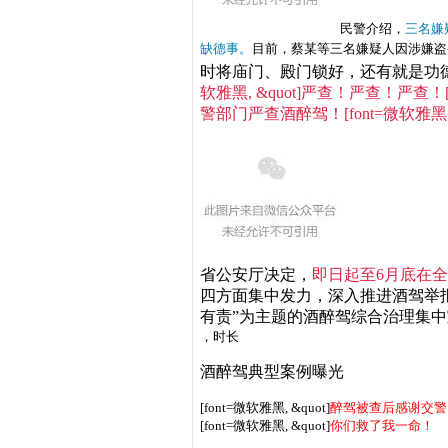
民警介绍，
三名嫌
缺德事。
目前，蔡某等三名嫌疑人因涉嫌盗
时将庙门、殿门锁好，还有就是功
软雅黑, &quot]严查！严查！严查！
警部门严查酒醉驾！
[font=微软
省公安厅决定，
即日起至6月底在
四方面集中发力，深入推进酒驾举
有责”为主题的酒醉驾综合治理集
，时长
01:07
酒醉驾典型案例曝光
[font=微软雅黑, &quot]
醉驾被查后感谢交警
[font=微软雅黑, &quot]
你们救了我一命！