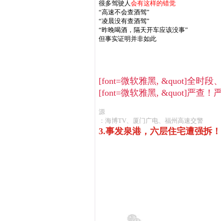
很多驾驶人
会有这样的错觉
“高速不会查酒驾”
“凌晨没有查酒驾”
“昨晚喝酒，隔天开车应该没事”
但事实证明并非如此
[font=微软雅黑, &quot]全
[font=微软雅黑, &quot]严
源
：海博TV、厦门广电、福州高速交警
3.事发泉港，六层住宅遭强拆