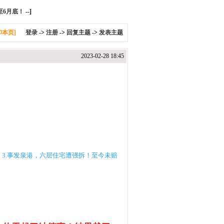
至6月底！
--]
印本页]
登录
->
注册
->
回复主题
->
发表主题
2023-02-28 18:45
！
3.事发泉港，六层住宅遭强拆！至今未赔