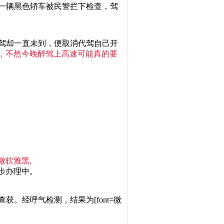
时许，一辆黑色轿车被民警拦下检查，驾
了代驾却一直未到，便取消代驾自己开
了我一命，不然今晚醉驾上高速可能真的要
t=微软雅黑,
一步办理中。
林中队查获。经呼气检测，结果为
[font=微