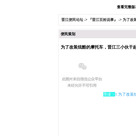
查看完整版本:
晋江便民论坛
->
『晋江百姓说事』
->
为了改
便民策划
为了改装炫酷的摩托车，晋江三小伙干起
导读：
1.为了改