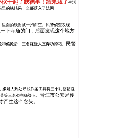
小伙干起了缺德事！结果栽了
生活
箱里的钱结果，全部落入了法网
，里面的钱财被一扫而空。民警侦查发现，
推一下寺庙的门，后面发现这个地方
民警
殿和偏殿后，三名嫌疑人直奔功德箱。
，嫌疑人到处寻找作案工具将三个功德箱撬
晋江市公安局便
陶某等三名盗窃嫌疑人。
才产生这个念头。