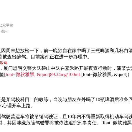
]经了解，杨某因周末想放松一下，前一晚独自在家中喝了三瓶啤酒和几
是被查出醉驾。目前案件正在进一步办理中。
饭碗
2月9日2时许，厦门思明交警大队碧山中队在嘉禾路开展夜查行动时，
检值
[font=微软雅黑, &quot]89.34mg/100mL
[font=微软雅黑, &qu
]经了解，潘某是某驾校科目二的教练，当晚与朋友在外喝了10瓶啤酒后
幸心理开车上路。
]潘某因醉酒后驾驶营运车将被吊销驾驶证，且10年内不得重新取得机动
时，其因涉嫌危险驾驶罪将被依法追究刑事责任。
[font=微软雅黑, 