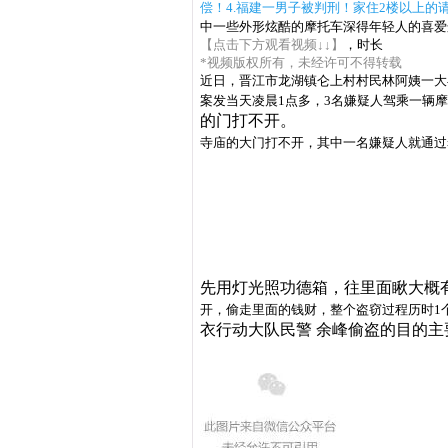
偿！
4.福建一男子被判刑！家住2楼以上的
中一些外形炫酷的摩托车深得年轻人的喜爱
【点击下方观看视频↓↓】
，时长
02:04
*视频版权所有，未经许可不得转载
近日，晋江市龙湖镇仑上村村民林阿姨一大
案发当天凌晨1点多，3名嫌疑人驾乘一辆
的门打不开。
寺庙的大门打不开，其中一名嫌疑人就通过
先用灯光照功德箱，往里面瞅大概
开，偷走里面的钱财，整个盗窃过程历时1
衣行动大队民警 余峰
偷盗的目的主