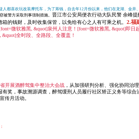
疑人都喜欢玩改装摩托车，为了筹钱，
自去年12月份以来，他们在龙湖、金井
晋江市公安局便衣行动大队民警 余峰
提
窃被警方采取刑事强制措施。
2.
德箱的钱财，及时收集保管，以免给有心之人有可乘之机。
[font=微软雅黑, &quot]泉州人注意！
[font=微软雅黑, &quot]即
雅黑, &quot]全时段、全路段、全覆盖！
全省开展酒醉驾集中整治大会战
，从加强研判分析、强化协同治理
报有奖，事故溯源调查，醉驾缓刑人员履行社区矫正义务等综合治
中宣传月活动。
：