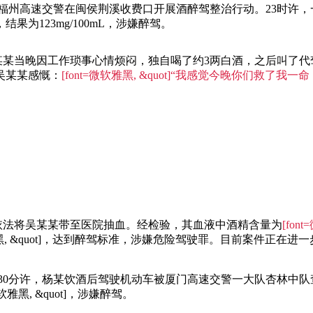
2月25日晚，福州高速交警在闽侯荆溪收费口开展酒醉驾整治行动。23
为123mg/100mL，涉嫌醉驾。
]经了解，吴某某当晚因工作琐事心情烦闷，独自喝了约3两白酒，之后叫
吴某某感慨：
[font=微软雅黑, &quot]“我感觉今晚你们救
随后，民警依法将吴某某带至医院抽血。经检验，其血液中酒精含量为
[fon
软雅黑, &quot]，达到醉驾标准，涉嫌危险驾驶罪。目前案件正在进
2月12日12时30分许，杨某饮酒后驾驶机动车被厦门高速交警一大队杏
=微软雅黑, &quot]，涉嫌醉驾。