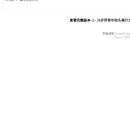
查看完整版本: [--
20岁男青年街头暴打女
手机浏览
Powered by
Time 0.33262