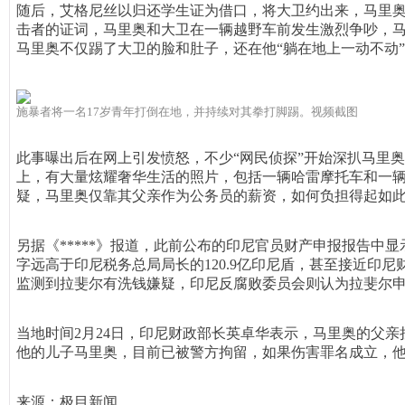
随后，艾格尼丝以归还学生证为借口，将大卫约出来，马里奥
击者的证词，马里奥和大卫在一辆越野车前发生激烈争吵，
马里奥不仅踢了大卫的脸和肚子，还在他“躺在地上一动不动
施暴者将一名17岁青年打倒在地，并持续对其拳打脚踢。视频截图
此事曝出后在网上引发愤怒，不少“网民侦探”开始深扒马里
上，有大量炫耀奢华生活的照片，包括一辆哈雷摩托车和一辆价
疑，马里奥仅靠其父亲作为公务员的薪资，如何负担得起如
另据《*****》报道，此前公布的印尼官员财产申报报告中显
字远高于印尼税务总局局长的120.9亿印尼盾，甚至接近印尼
监测到拉斐尔有洗钱嫌疑，印尼反腐败委员会则认为拉斐尔
当地时间2月24日，印尼财政部长英卓华表示，马里奥的父
他的儿子马里奥，目前已被警方拘留，如果伤害罪名成立，他
来源：极目新闻