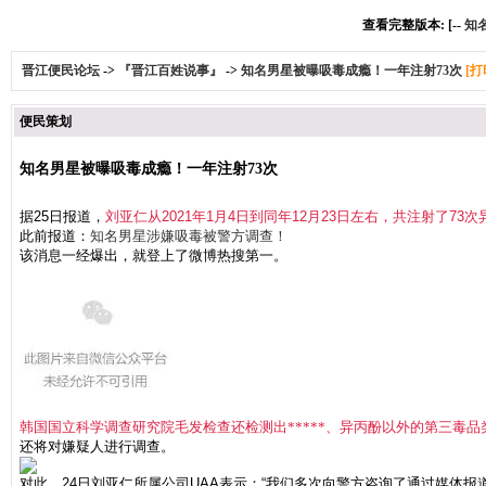
查看完整版本: [--
知
晋江便民论坛
->
『晋江百姓说事』
->
知名男星被曝吸毒成瘾！一年注射73次
[打
便民策划
知名男星被曝吸毒成瘾！一年注射73次
据25日报道，
刘亚仁从2021年1月4日到同年12月23日左右，共注射了7
此前报道：
知名男星涉嫌吸毒被警方调查！
该消息一经爆出，就登上了微博热搜第一。
韩国国立科学调查研究院毛发检查还检测出*****、异丙酚以外的第三毒品
还将对嫌疑人进行调查。
对此，24日刘亚仁所属公司UAA表示：“我们多次向警方咨询了通过媒体报