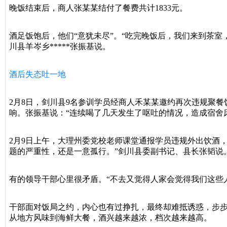
晚饭结束后，商人张某某结付了餐费共计1833元。
酒足饭饱后，他们“意犹未尽”。“吃完晚饭后，我们来到茶
川县羊岑乡*****张振基说。
酒后失态吐一地
2月8日，剑川县9名参训学员经商人禾某某邀约再次违规聚
响。张振基说：“连续喝了几天发生了呕吐的情况，造成宿舍
2月9日上午，大理州委党校老师课堂通报学员违规外出饮酒
题的严重性，还是一意孤行。”剑川县委副书记、县长张韬说。
有的领导干部心里很矛盾。“不去又觉得人家会觉得我们这些
干部面对饭局之约，内心也有过挣扎，最终却难抵诱惑，步步
从地方风味到海鲜大餐，酒兴越来越浓，档次越来越高。