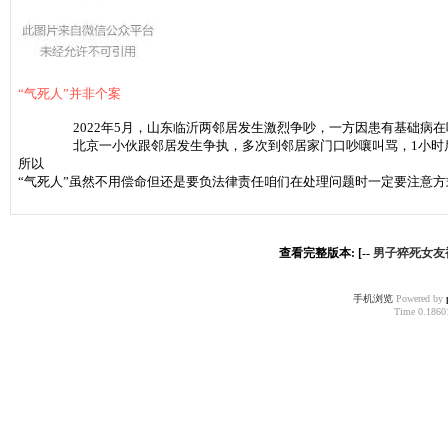
“气死人”并非个案
2022年5月，山东临沂两邻居发生激烈争吵，一方因患有基础病在
北京一小伙跟邻居发生争执，多次到邻居家门口吵嚷叫骂，1小时
所以
“气死人”虽然不用偿命
但还是要负法律责任
咱们在处理问题时
一定要注意方
查看完整版本: [--
男子猝死女友
手机浏览
Powered by
Time 0.18601