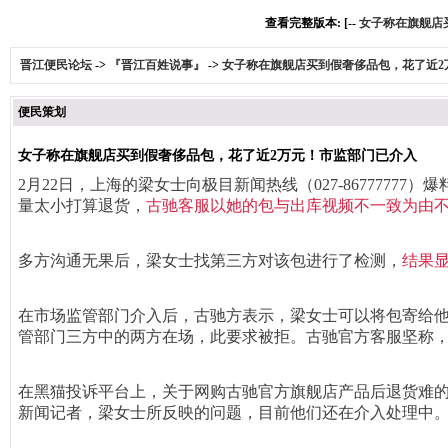
查看完整版本: [--
女子称在旗舰店
晋江便民论坛
->
『晋江百姓说事』
->
女子称在旗舰店买到假奢侈品包，花了近2
便民策划
女子称在旗舰店买到假奢侈品包，花了近2万元！市监部门已介入
2月22日，上海的梁女士向极目新闻热线（027-86777777
量太小打算退货，
古驰客服以她的包与出库视频不一致为由
多方沟通无果后，梁女士找第三方对该包进行了检测，
结果
在市场监管部门介入后，古驰方表示，梁女士可以将包寄给
管部门三方中的两方在场，此要求被拒。古驰官方客服坚称
在黑猫投诉平台上，关于网购古驰官方旗舰店产品后退货难的
新闻记者，梁女士所反映的问题，目前他们还在介入处理中