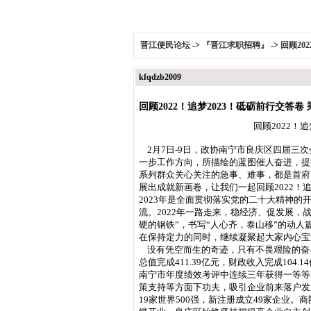
晋江便民论坛
->
『晋江求职招聘』
->
回顾20
kfqdzb2009
回顾2022！追梦2023！砥砺前行交答卷
回顾2022！追梦2023！
2月7日-9日，政协南宁市良庆区四届三
一步工作方向，所描绘的蓝图催人奋进，提
系列群众关心关注的急事、难事，都是首府
展出成就新画卷，让我们一起回顾2022！
2023年是全面贯彻落实党的二十大精神
流。2022年一路走来，稳经济、促发展
硬的钢铁”，书写“人心齐，泰山移”的动
在保持定力的同时，继续凝聚起大家内心宝
没有凭空而生的奇迹，只有不畏艰险的奋斗
总值完成411.39亿元，财政收入完成10
南宁市年度绩效考评中连续三年获得一等等
策支持等方面下功夫，吸引企业前来落户发展
19家世界500强，新注册成立49家企业