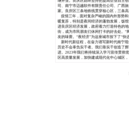
继开业。良庆区始终坚持把提高企业自主创
司、南宁市迈越软件有限责任公司、广西旅
家。良庆区三条地铁线贯穿核心区，三条高
疫情三年，面对复杂严峻的国内外形势和
暖复苏，特别是夜间经济的蓬勃发展，饭馆
进良庆区经济发展，政府着力打造特色的地
街，成为市民朋友们休闲打卡的好去处。“网
友的味蕾。“夜经济”为这座城市按下了“快
新时代新征程，在奋力谱写新时代南宁现
历史不会辜负实干者。我们靠实干创造了辉
进。2023年我们将持续深入学习宣传贯
区高质量发展，加快建成现代化中心城区，