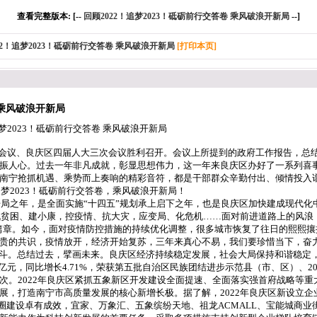
查看完整版本: [--
回顾2022！追梦2023！砥砺前行交答卷 乘风破浪开新局
--]
22！追梦2023！砥砺前行交答卷 乘风破浪开新局
[打印本页]
 乘风破浪开新局
砥砺前行交答卷 乘风破浪开新局
次会议、良庆区四届人大三次会议胜利召开。会议上所提到的政府工作报告，总
振人心。过去一年非凡成就，彰显思想伟力，这一年来良庆区办好了一系列喜
南宁抢抓机遇、乘势而上奏响的精彩音符，都是干部群众辛勤付出、倾情投入谱
追梦2023！砥砺前行交答卷，乘风破浪开新局！
的开局之年，是全面实施“十四五”规划承上启下之年，也是良庆区加快建成现代
，战贫困、建小康，控疫情、抗大灾，应变局、化危机……面对前进道路上的风浪
人篇章。如今，面对疫情防控措施的持续优化调整，很多城市恢复了往日的熙熙
贵的共识，疫情放开，经济开始复苏，三年来真心不易，我们要珍惜当下，奋力奔
。总结过去，擘画未来。良庆区经济持续稳定发展，社会大局保持和谐稳定，
4.14亿元，同比增长4.71%，荣获第五批自治区民族团结进步示范县（市、区）、
次。2022年良庆区紧抓五象新区开发建设全面提速、全面落实强首府战略等
，打造南宁市高质量发展的核心新增长极。据了解，2022年良庆区新设立企业63
。商圈建设卓有成效，宜家、万象汇、五象缤纷天地、祖龙ACMALL、宝能城商