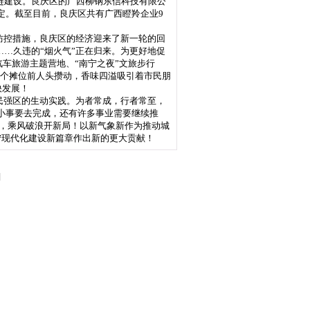
链建设。良庆区的广西柳钢东信科技有限公
定。截至目前，良庆区共有广西瞪羚企业9
。
防控措施，良庆区的经济迎来了新一轮的回
…久违的“烟火气”正在归来。为更好地促
汽车旅游主题营地、“南宁之夜”文旅步行
一个个摊位前人头攒动，香味四溢吸引着市民朋
快发展！
民强区的生动实践。为者常成，行者常至，
事小事要去完成，还有许多事业需要继续推
 ，乘风破浪开新局！以新气象新作为推动城
宁现代化建设新篇章作出新的更大贡献！
]