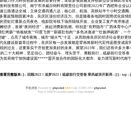
新能力作为科技创新发展的首要任务，采取多项措施支持创新型企业梯队培育
发科技有限公司、南宁市泽威尔饲料有限责任公司获得2022年广西瞪羚企业认
速公路通达全城，立体交通四通八达，核心区、机场、高铁站半个小时交通圈
多重超预期因素冲击，良庆区顶住经济压力。但是随着各地因时因势优化疫情
的霓虹灯重新点亮夜色、电影院等线下场所陆续开放、企业复工复产有序推进…
摊经济，发展“夜间经济”，掀起消费新热潮。特别是“良野隐市”广西体育中心
红烤肠”“铁板鱿鱼”“印度飞饼”“新疆肚包肉”“多色冰激凌”“壮族摔碗酒”，
进键”，点亮了城市夜晚，城市“烟火气”十足，从而助推良庆区经济社会更好更
代化建设新篇章过程中，良庆区每一步发展都是擘画将新时代宏伟蓝图变成富
煌的过去，还要靠实干开创更加美好的未来。展望2023年，我们还有许多大
彻党的二十大精神，坚定信心、团结奋斗、埋头苦干、勇毅前行，砥砺前行交答卷
为首府南宁加快建设面*****盟开放合作的国际化大都市、奋力谱写新时代南
查看完整版本: [--
回顾2022！追梦2023！砥砺前行交答卷 乘风破浪开新局
--] [--
top
--
手机浏览
Powered by
phpwind
v8.0
Code ©2003-2011
phpwind
Time 0.338678 second(s),query:2 Gzip disabled