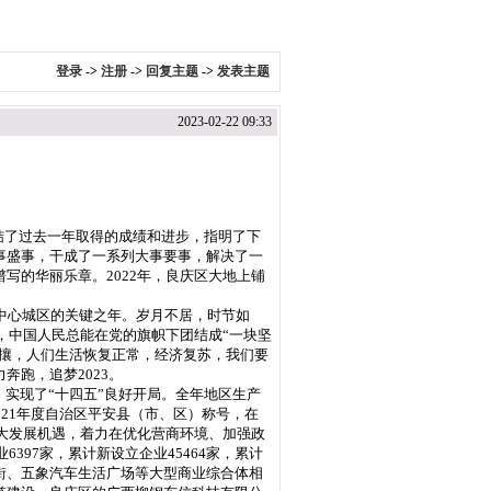
登录
->
注册
->
回复主题
->
发表主题
2023-02-22 09:33
结了过去一年取得的成绩和进步，指明了下
事盛事，干成了一系列大事要事，解决了一
写的华丽乐章。2022年，良庆区大地上铺
化中心城区的关键之年。岁月不居，时节如
，中国人民总能在党的旗帜下团结成“一块坚
攘攘，人们生活恢复正常，经济复苏，我们要
跑，追梦2023。
实现了“十四五”良好开局。全年地区生产
2021年度自治区平安县（市、区）称号，在
重大发展机遇，着力在优化营商环境、加强政
97家，累计新设立企业45464家，累计
业街、五象汽车生活广场等大型商业综合体相