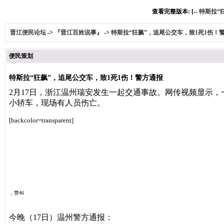
查看完整版本: [--
特斯拉“
晋江便民论坛
->
『晋江百姓说事』
->
特斯拉“狂飙”，追尾公交车，致1死1伤！
便民策划
特斯拉“狂飙”，追尾公交车，致1死1伤！警方通报
2月17日，浙江温州瑞安发生一起交通事故。网传视频显示
小轿车，现场有人员伤亡。
[backcolor=transparent]
极目新闻
，赞46
今晚（17日）温州警方通报：