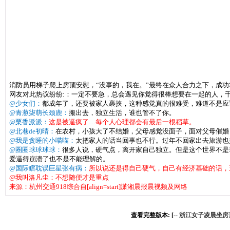
消防员用梯子爬上房顶安慰，“没事的，我在。”最终在众人合力之下，成
网友对此热议纷纷:：一定不要急，总会遇见你觉得很棒想要在一起的人，
@少女们：
都成年了，还要被家人裹挟，这种感觉真的很难受，难道不是应
@青葱柒萌长颈鹿：
搬出去，独立生活，谁也管不了你。
@栗香派派：
这是被逼疯了…每个人心理都会有最后一根稻草。
@北巷de初晴：
在农村，小孩大了不结婚，父母感觉没面子，面对父母催婚
@我是贪睡的小喵喵：
太把家人的话当回事也不行。过年不回家出去旅游也
@圈圈球球球球：
很多人说，硬气点，离开家自己独立。但是这个世界不是
爱逼得崩溃了也不是不能理解的。
@国际瞎耽误巨星张有病：
所以说还是得自己硬气，自己有经济基础的话，
@我叫洛凡尘：
不想随便才是重点
来源：杭州交通918综合自[align=start]
潇湘晨报晨视频及网络
查看完整版本: [--
浙江女子凌晨坐房