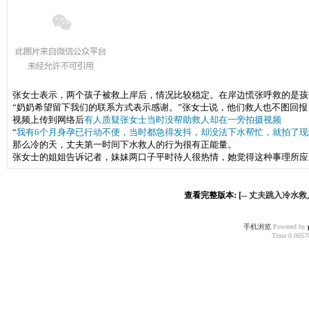
张女士表示，两个孩子被救上岸后，情况比较稳定。在岸边慌张呼救的是孩
“奶奶希望留下我们的联系方式表示感谢。”张女士说，他们救人也不图回
视频上传到网络后
有人质疑张女士当时没帮助救人
却在一旁拍摄视频
“
我有6个月身孕已行动不便，当时都急得发抖，却没法下水帮忙，就拍了现
那么冷的天，丈夫第一时间下水救人的行为很有正能量。
张女士的姐姐告诉记者，妹妹两口子平时待人很热情，她觉得这种事理所应
查看完整版本: [--
丈夫跳入冷水救
手机浏览
Powered by
Time 0.00570