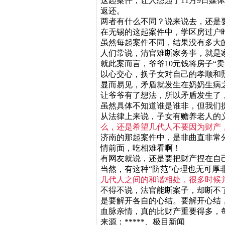
这起案件，让人想起了11月9日媒
返还。
两者有什么不同？说来说去，还是
在无锡的这起案件中，学区房过户时
虽然每起案件不同，结果没有多大
人们常说，清官难断家务事，就是
就此案而言，爷爷10元钱将房子“
以心交心，换子女对自己的孝顺和
显而易见，矛盾就发生在奶奶生病
让爷爷有了想法，所以矛盾发生了
虽然具体不知道谁是谁非，但我们
从法律上来说，子女有赡养老人的
么，还是希望几代人不要因为财产
济南的那起案件中，是非曲直非常
情前面，吃相难看啊！
有网友就说，还是要把财产捏在自
当然，有这种“防范”心理也无可
几代人之间的和谐相处，很多时候
不得不说，法官能断案子，却断不
是要解开各自的心结。要解开心结
血脉亲情，真的比财产重要得多，
来源：*****、极目新闻