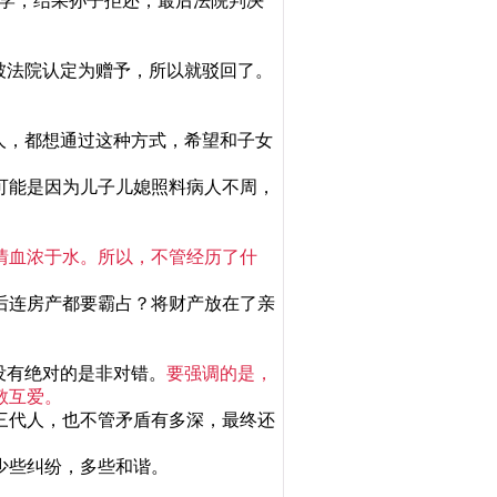
上学，结果孙子拒还，最后法院判决
被法院认定为赠予，所以就驳回了。
人，都想通过这种方式，希望和子女
可能是因为儿子儿媳照料病人不周，
情血浓于水。所以，不管经历了什
后连房产都要霸占？将财产放在了亲
没有绝对的是非对错。
要强调的是，
敬互爱。
三代人，也不管矛盾有多深，最终还
少些纠纷，多些和谐。