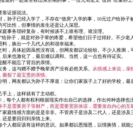
体报道的一起发生在山东济南的事，一位九旬老太“借房”给重孙
要靠证据说法。
，孙子已经入学了，不存在“借房”入学的事，10元过户给孙子
的可比性，但事情的发生还是让人深思。
家庭事务琐碎复杂，有时候谈不上谁有理、谁没理。
卖”给孙子，就是对孙子辈的疼爱，希望他们日子过得好。不少老
照料，换出一个几代人的和谐幸福来。
之时，具体起因虽然没有说，但网友都议论纷纷。不少人推测，
，后来也激化了，最后难以调和。当然，这一点也有待证实。
提醒不能忘了背后的亲情。
义务，这与赠不赠予晚辈房产没有必然关系。
从情感上来说，亲
，撕裂了最宝贵的亲情。
分明，网友都认为孙子不厚道：让你们家孩子上了好的学校，最
己手上，这样就有了主动权。
厚非，每个人都有权利根据现实作出自己的选择，作出何种选择也
并不是需要房子等财产，而是需要宽容体谅，需要发自内心的互
了家庭情感方面的是是非非。不管房子是涉及二代人，还是涉及
，还是要回归到亲情上来。
每个人都应该有这样的意识。如果都以恩报恩，以情换情，就能