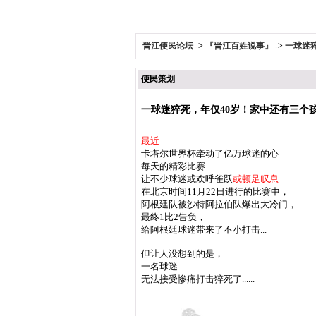
晋江便民论坛
->
『晋江百姓说事』
->
一球迷猝
便民策划
一球迷猝死，年仅40岁！家中还有三个孩子
最近
卡塔尔世界杯牵动了亿万球迷的心
每天的精彩比赛
让不少球迷或欢呼雀跃
或顿足叹息
在北京时间11月22日进行的比赛中，
阿根廷队被沙特阿拉伯队爆出大冷门，
最终1比2告负，
给阿根廷球迷带来了不小打击...
但让人没想到的是，
一名球迷
无法接受惨痛打击猝死了......