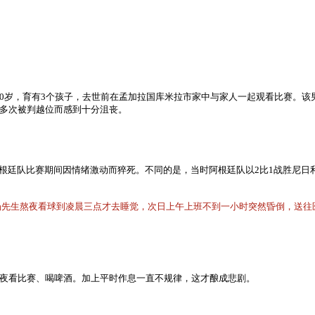
d，时年40岁，育有3个孩子，去世前在孟加拉国库米拉市家中与家人一起观看比赛
多次被判越位而感到十分沮丧。
迷同样在阿根廷队比赛期间因情绪激动而猝死。不同的是，当时阿根廷队以2比1战胜
杨先生熬夜看球到凌晨三点才去睡觉，次日上午上班不到一小时突然昏倒，送往
夜看比赛、喝啤酒。加上平时作息一直不规律，这才酿成悲剧。