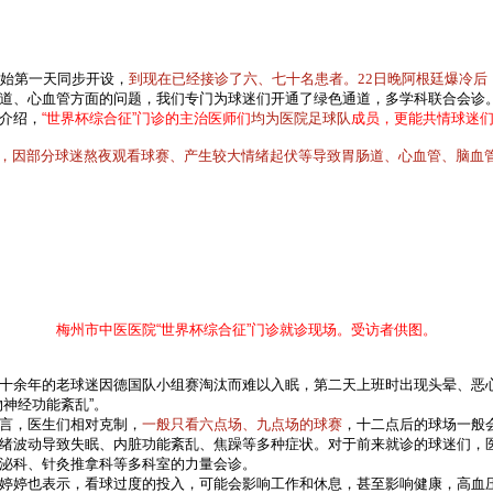
开始第一天同步开设，
到现在已经接诊了六、七十名患者。22日晚阿根廷爆冷后
道、心血管方面的问题，我们专门为球迷们开通了绿色通道，多学科联合会诊。
介绍，
“世界杯综合征”门诊的主治医师们
均为医院足球
队
成员，更能共情球迷
间，因部分球迷熬夜观看球赛、产生较大情绪起伏等导致胃肠道、心血管、脑血
梅州市中医医院“世界杯综合征”门诊就诊现场。受访者供图。
十余年的老球迷因德国队小组赛淘汰而难以入眠，第二天上班时出现头晕、恶心
物神经功能紊乱
”。
言，医生们相对克制，
一般只看六点场、九点场的球赛
，十二点后的球场一般
绪波动导致失眠、内脏功能紊乱、焦躁等多种症状。
对于前来就诊的球迷们，
泌科、针灸推拿科等多科室的力量会诊。
婷婷也表示，看球过度的投入，可能会影响工作和休息，甚至影响健康，
高血