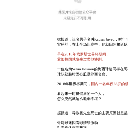
据报道，该名男子名叫Kausar Jave
实粉丝，在上半场比赛中，他就因阿根廷队
早在2018年俄罗斯世界杯期间，
孟加拉国就发生过类似惨剧。
一位名为Selim Hossain的梅西球
球队获胜时因心脏骤停而丧命。
2018年世界杯期间，
国内一名年仅28岁的
看起来平时挺健康的一个人，
怎么突然就这么脆弱不堪？
据报道，导致杨先生死亡的主要原因就是熬
针对球迷因看球情绪激动
引发身体突发状况，