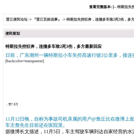
查看完整版本: [--
特斯拉失
晋江便民论坛
->
『晋江百姓说事』
->
特斯拉失控狂奔，连撞多车致2死3伤，多
便民策划
特斯拉失控狂奔，连撞多车致2死3伤，多方最新回应
日前，广东潮州一辆特斯拉小车失控高速行驶2公里多，接连
[backcolor=transparent]
极目新闻
，赞7.8万
11月12日晚，自称为事故司机亲属的用户@詹丘比在微博
车主詹先生目前还在医院里。
据微博长文描述，11月5日，车主驾驶车辆到达自家经营的