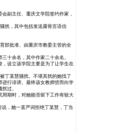
创委会副主任、重庆文学院签约作家，
场骚扰，其中包括发送露骨言语信
家教育部批准、由重庆市教委主管的全
师三十余名，其中作家二十余名。
校，设立该学院主要是为了让学生在
次被丁某慧骚扰。不堪其扰的她找了
师进行诽谤。最终该女教师愤而向学
骚扰过。
个月试用期时，对她能否留下工作有较大
岩说，她一直严词拒绝丁某慧，丁当