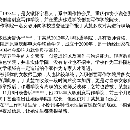
1973年，是安徽怀宁县人，系中国作协会员、重庆作协小说
校创建创意写作学院，并任重庆移通学院创意写作学院院长。
意写作学院一名女教师向学校提交证据举报丁某慧多次对其进行职
庚告诉*****，丁某慧2012年入职移通学院，具有教师资格。
该学院是原重庆邮电大学移通学院，成立于2000年，是一所经国
为中国社会影响力就业典型高校。
力于培养学生的人文素养、创意思维以及写作与沟通能力。现有教
特色学院，并非实体学院，没有专业也不招生。学校作为工科院
文学领域有一定造诣的作家作为专家人才引进。
*，被骚扰的女教师已婚，人也比较单纯，入职创意写作学院后多
协调此事，丁某慧在收敛一段时间后变本加厉，更是对当事女教
师举报后，移通学院有离职的女教师反映称，之前也曾被丁某慧
1月6日晚告诉*****，她2018年入职创意写作学院，前三
来丁甚至提出让她做学院副院长，但她仍对丁某慧避而远之。
渐在非工作时聊生活，不断用各种暗示性语言试探你的底线。”德
半夜发信息，让她先生都曾很疑惑。