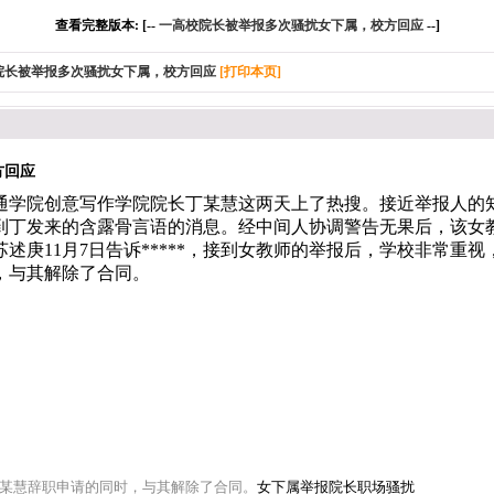
查看完整版本: [--
一高校院长被举报多次骚扰女下属，校方回应
--]
院长被举报多次骚扰女下属，校方回应
[打印本页]
方回应
通学院创意写作学院院长丁某慧这两天上了热搜。
接近举报人的知
到丁发来的含露骨言语的消息。经中间人协调警告无果后，该女
述庚11月7日告诉*****，接到女教师的举报后，学校非常重
，与其解除了合同。
某慧辞职申请的同时，与其解除了合同。
女下属举报院长职场骚扰