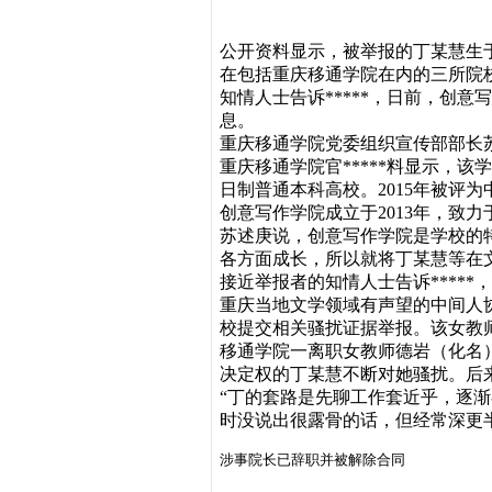
公开资料显示，被举报的丁某慧生于
在包括重庆移通学院在内的三所院
知情人士告诉*****，日前，创
息。
重庆移通学院党委组织宣传部部长苏述
重庆移通学院官*****料显示，
日制普通本科高校。2015年被评
创意写作学院成立于2013年，致
苏述庚说，创意写作学院是学校的
各方面成长，所以就将丁某慧等在
接近举报者的知情人士告诉****
重庆当地文学领域有声望的中间人
校提交相关骚扰证据举报。该女教
移通学院一离职女教师德岩（化名）1
决定权的丁某慧不断对她骚扰。后
“丁的套路是先聊工作套近乎，逐
时没说出很露骨的话，但经常深更
涉事院长已辞职并被解除合同