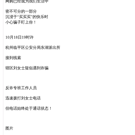
网购已经成为我们生活中
密不可分的一部分
沉浸于“买买买”的快乐时
小心骗子盯上你！
10月18日19时许
杭州临平区公安分局东湖派出所
接到线索
辖区刘女士疑似遇到诈骗
反诈专班工作人员
迅速拨打刘女士电话
但电话始终处于通话状态！
图片