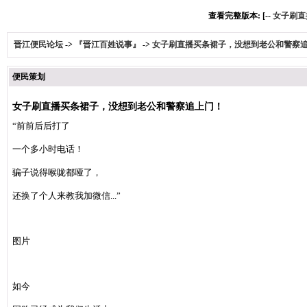
查看完整版本: [--
女子刷直
晋江便民论坛
->
『晋江百姓说事』
->
女子刷直播买条裙子，没想到老公和警察
便民策划
女子刷直播买条裙子，没想到老公和警察追上门！
“前前后后打了
一个多小时电话！
骗子说得喉咙都哑了，
还换了个人来教我加微信...”
图片
如今