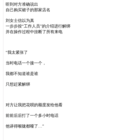
听到对方准确说出
自己购买裙子的那家店名
刘女士信以为真
一步步按“工作人员”的介绍进行解绑
并在操作过程中挂断了所有来电
“我太紧张了
当时电话一个接一个，
我都不知道谁是谁
只想赶紧解绑
对方让我把花呗的额度发给他看
前前后后打了一个多小时电话
他讲得喉咙都哑了…”