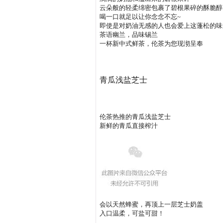
云朵般的轻柔绵密包裹了碧根果碎的酥脆醇
喝一口就足以让你念念不忘~
即使是对奶油无感的人也会爱上这蓬松的味
茶语幽兰，品味锡兰
一杯新中式鲜茶，伦茶为您现沏呈奉
青瓜浅盐芝士
伦茶热推的青瓜浅盐芝士
新鲜的青瓜直接榨汁
会以天然蜂蜜，再顶上一层芝士奶盖
入口温柔，可盐可甜！