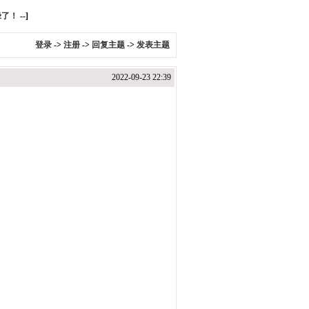
绿了！
--]
登录
->
注册
->
回复主题
->
发表主题
2022-09-23 22:39