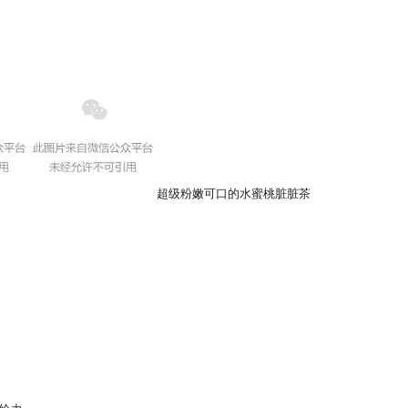
超级粉嫩可口的水蜜桃脏脏茶