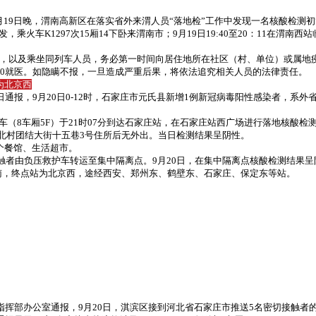
2年9月19日晚，渭南高新区在落实省外来渭人员“落地检”工作中发现一名核酸检
出发，乘火车K1297次15厢14下卧来渭南市；9月19日19:40至20：11在
，以及乘坐同列车人员，务必第一时间向居住地所在社区（村、单位）或属地
20就医。如隐瞒不报，一旦造成严重后果，将依法追究相关人员的法律责任。
为北京西
日通报，9月20日0-12时，石家庄市元氏县新增1例新冠病毒阳性感染者，系
列车（8车厢5F）于21时07分到达石家庄站，在石家庄站西广场进行落地核酸检
区宋北村团结大街十五巷3号住所后无外出。当日检测结果呈阴性。
多个餐馆、生活超市。
接触者由负压救护车转运至集中隔离点。9月20日，在集中隔离点核酸检测结果
鸡南，终点站为北京西，途经西安、郑州东、鹤壁东、石家庄、保定东等站。
指挥部办公室通报，9月20日，淇滨区接到河北省石家庄市推送5名密切接触者