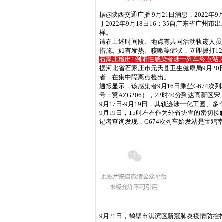
据@陕西交通广播 9月21日消息，202
于2022年9月18日16：35自广东省广州市
样。
请在上述时间段、地点有共同活动轨迹人员
措施。如有发热、咳嗽等症状，立即拨打1
石家庄检出1例阳性感染者
涉一列车终点站
据河北省石家庄市元氏县卫生健康局9月20
者，在集中隔离点检出。
通报显示，该感染者9月16日乘坐G674次
号：冀AZG206），22时40分到达高新
9月17日-9月19日，其轨迹涉一化工园、
9月19日，15时左右作为外省协查的密切
记者查询发现，G674次列车始发站是宝
9月21日，鹤壁市淇滨区新冠肺炎疫情防控