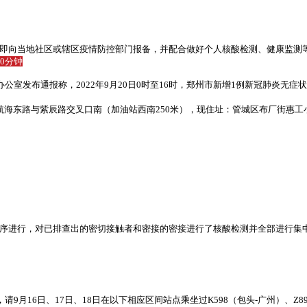
即向当地社区或辖区疫情防控部门报备，并配合做好个人核酸检测、健康监测
0分钟
办公室发布通报称，2022年9月20日0时至16时，郑州市新增1例新冠肺炎无
航海东路与紫辰路交叉口南（加油站西南250米），现住址：管城区布厂街惠工
序进行，对已排查出的密切接触者和密接的密接进行了核酸检测并全部进行集
9月16日、17日、18日在以下相应区间站点乘坐过K598（包头-广州）、Z89