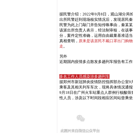
据民警介绍：
2022年9月8日，观山湖
出所民警赶到现场核实情况后，发现居民秦
民警为此上门敲门并告知传唤事由，秦某某
该派出所负责人表示，经法制审核，在该事
分，案件定性准确，运用自由裁量基准适当
真相查明，
原来是该居民不戴口罩出门购物
走
。
另外
近期国内疫情多点散发
多趟列车报告有工作
多名工作人员感染
涉多趟列车
据郑州市新冠肺炎疫情防控指挥部办公室9月
乘客及其相关列车车次，现将具体情况通报
9月18日在广州火车站重点人群例行核酸筛
性人员，涉及以下时间段相应区间站曾乘坐