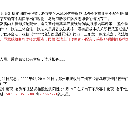
分局长岭派出所接到市民报警，称在美的林城时代美桐苑15栋楼下有业主不配合疫
某某确有不戴口罩出门购物、辱骂威胁殴打防疫志愿者的情况存在。
及房内人员却拒绝配合，遂民警对秦某某开展强制传唤(视频内容所示)，整个
件中，执法主体合法，执法人员具备执法资格，没有超越本机关职权范围或滥
，程序合法。根据《*****治安管理处罚法》第四十三条第一款之规定，依法
、辱骂威胁殴打防疫志愿者，民警依法上门传唤仍不配合，采取的强制传唤措
人员、乘客感染
如有交集，请速报备
↓↓↓
21日消息，2022年9月20日-21日，郑州市接收到广州市和青岛市疫情防控
如下：
查中发现1名列车保洁员核酸检测阳性；9月19日在济南下车乘客中发现1名阳性
过
K597
、
Z135
、
Z891
和
Z274/Z271
的人员。