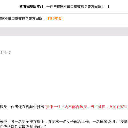
查看完整版本: [--
一住户在家不戴口罩被抓？警方回应！
--]
在家不戴口罩被抓？警方回应！
[打印本页]
上流传
搜身。作者还在视频中打出
“贵阳一住户内不配合防疫，男主被抓，女的在家里
家中，将一名男子按在墙上，并要求一名女子配合工作。一名民警说到：“疫
在依法对你采取强制措施。”