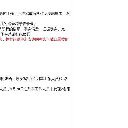
情防控工作，并辱骂威胁殴打防疫志愿者。
派
执法过程全程录音录像。
用职权的情形，事实清楚，证据确实、充
给予秦某某行政处罚。
施，并非该视频所表述的在家不戴口罩被抓
部门协查函，涉及3名阳性列车工作人员和1名
人员，9月20日在列车工作人员中发现2名阳