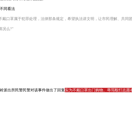
不同看法
不戴口罩属于犯罪处理，法律那条规定，希望执法讲文明，让市民理解、共同团
况么?”
岭派出所民警
民警对该事件做出了回复
实为
不戴口罩出门购物、辱骂殴打志愿