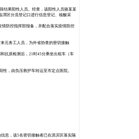
测初筛结果阳性人员。经查，该阳性人员骆某某
渭南西站临渭区分流登记口进行信息登记、核酸采
疫情防控指挥部报备，并配合落实疫情防控
外省来元务工人员，为外省协查的密切接触
测和抗原检测后，21时45分乘坐出租车（车
呈阳性，由负压救护车转运至市定点医院。
的信息，该5名密切接触者已在淇滨区落实隔