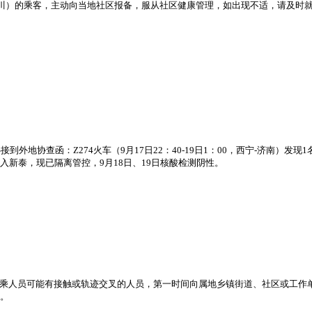
广州-银川）的乘客，主动向当地社区报备，服从社区健康管理，如出现不适，请及时
到外地协查函：Z274火车（9月17日22：40-19日1：00，西宁-济南）
入新泰，现已隔离管控，9月18日、19日核酸检测阴性。
乘人员可能有接触或轨迹交叉的人员，第一时间向属地乡镇街道、社区或工作单
测。