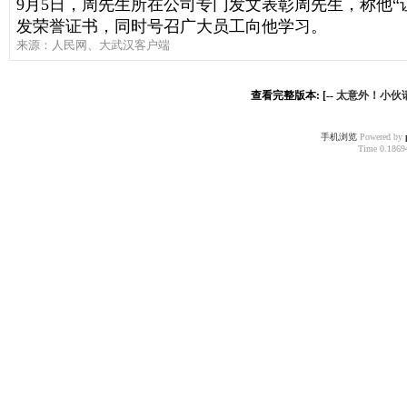
9月5日，周先生所在公司专门发文表彰周先生，称他“
发荣誉证书，同时号召广大员工向他学习。
来源：人民网、大武汉客户端
查看完整版本: [--
太意外！小伙
手机浏览
Powered by
Time 0.18694