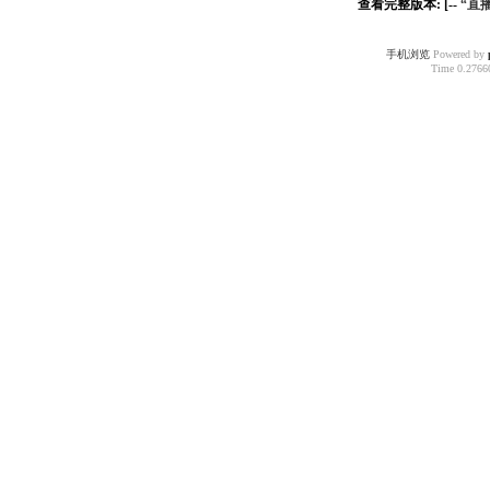
查看完整版本: [--
“直
手机浏览
Powered by
Time 0.27660