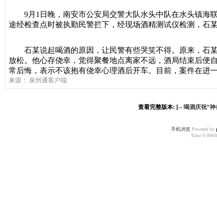
9月1日晚，南安市公安局交警大队水头中队在水头镇海联路
途经检查点时被执勤民警拦下，经现场酒精测试仪检测，石某体内
石某说起喝酒的原因，让民警有些哭笑不得。原来，石某
放松。他心存侥幸，觉得聚餐地点离家不远，酒局结束后便
常后悔，表示不该抱有侥幸心理酒后开车。目前，案件在进
来源： 泉州通客户端
查看完整版本: [--
喝酒庆祝“神
手机浏览
Powered by
Time 0.00438