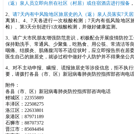
（返）泉人员立即向所在社区（村居）或住宿酒店进行报备
2、
请7天内有中风险地区旅居史的入（返）泉人员落实7天
离第1、4、7天各进行一次核酸检测；7天内有低风险地
检）、第3天分别进行1次核酸检测，并做好健康监测。
3、请广大市民朋友增强防范意识，积极配合开展疫情防控
保持勤洗手、常通风、少聚集，吃熟食、用公筷、常清洁等
咽痛、结膜炎、肌痛腹泻等不适症状时，应立即报告所在居
医生自己的旅居史，就诊过程中做好个人防护并不得乘坐公
4、对不主动申报、瞒报、谎报旅居史等涉疫信息，拒不执
要，请拨打各县（市、区）新冠病毒肺炎防控指挥部咨询电
附件：
各县（市、区）新冠病毒肺炎防控指挥部咨询电话
鲤城区：22355889
丰泽区：22508275
洛江区：22633801
泉港区：87971189
石狮市：88707372
晋江市：85694494