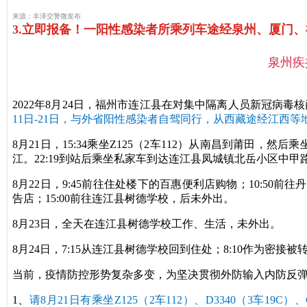
来源：丰泽交警微发布
3.立即报备！一阳性感染者所乘列车途经泉州、厦门、福州.
泉州疾
2022年8月24日，福州市连江县在对集中隔离人员新冠病
11日-21日，与外省阳性感染者自驾同行，从西藏途经江西
8月21日，15:34乘坐Z125（2车112）从南昌到莆田，然后乘
江。22:19到站后乘坐私家车到达连江县凤城镇北岳小区中甲
8月22日，9:45前往住处楼下的百惠便利店购物；10:50前
告店；15:00前往连江县树德学校，后未外出。
8月23日，全天在连江县树德学校工作、生活，未外出。
8月24日，7:15从连江县树德学校回到住处；8:10作为密接
当前，疫情防控形势复杂多变，为坚决贯彻外防输入内防反
1、
请8月21日有乘坐Z125（2车112）、D3340（3车1