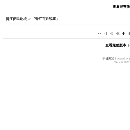
查看完整版本:
晋江便民论坛
->
『晋江百姓说事』
<<
41
42
43
44
4
查看完整版本: [-
手机浏览
Powered by
Time 0.16222