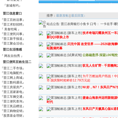
全部
求购
团 购
精华
公告
注意
分
『泉城有约』
汽车团购
二手出售
二手求购
车辆出租
车
晋江信息窗口
排序：
最新发帖
|
最后回复↓
『晋江百姓说事』
站点公告:
晋江农商银行小鱼卡 口号： 一卡在手 哪
『晋江求职招聘』
『 美食吃喝 』
[新车上市]
技术奇瑞闪耀泉州五一车
『晋江便民问事』
新QQ3联袂上市
『晋江新手报道』
『晋江聚会活动』
闪充中国 改变世界 ——2026款海狮
站圆满闭幕
晋江生活情感
[试乘试驾]
公路磁悬浮-深蓝L06驾
『 网友自拍秀 』
晋江便民百姓生活二
[驾车出游]
驭见人生旷野 · 千里赣闽
『晋江二手市场』
手信息市场
『晋江电脑配件』
[新车上市]
为千万燃油用户而战！中
『晋江网上商城』
市 国庆限时抢鲜价12.79万元起
『晋江数码通讯』
『晋江房屋房产』
[新车上市]
NI 好，N7！东风日产
『晋江居家家电』
『晋江车辆交通』
[新车上市]
捷途山海泉州远明新能源中
『晋江便民查询』
时代
『晋江奖品赠送』
[新车上市]
东风日产天籁真心版&逍
『晋江购物促销』
『股票基金理财』