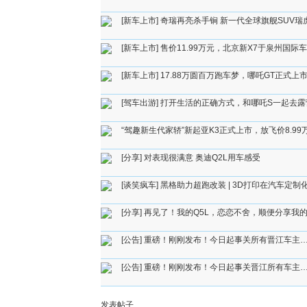
[新车上市]
奇瑞再亮杀手锏 新一代全球旗舰SUV瑞
[新车上市]
售价11.99万元，北京新X7于泉州国际
[新车上市]
17.88万圆百万跑车梦，哪吒GT正式
[驾车出游]
打开生活的正确方式，和哪吒S一起去露
“驾趣新生代家轿”新起亚K3正式上市，放飞价8.99
[分享]
对表现很满意 奥迪Q2L用车感受
[谈笑疯车]
黑格助力超跑改装 | 3D打印在汽车定
[分享]
再见了！我的Q5L，恋恋不舍，顺便分享我
[公告]
重磅！刚刚发布！今日起事关所有晋江车主
[公告]
重磅！刚刚发布！今日起事关晋江所有车主
发表帖子