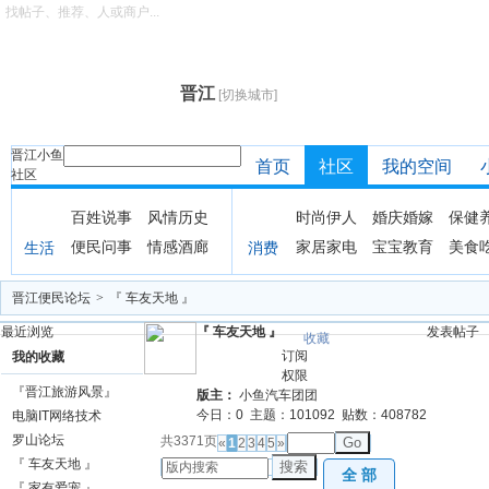
找帖子、推荐、人或商户...
晋江
[切换城市]
晋江小鱼
首页
社区
我的空间
社区
百姓说事
风情历史
时尚伊人
婚庆婚嫁
保健
便民问事
情感酒廊
家居家电
宝宝教育
美食
生活
消费
晋江便民论坛
>
『 车友天地 』
最近浏览
『 车友天地 』
发表帖子
收藏
订阅
我的收藏
权限
『晋江旅游风景』
版主：
小鱼汽车团团
今日：
0
主题：
101092
贴数：
408782
电脑IT网络技术
罗山论坛
共3371页
Go
«
1
2
3
4
5
»
『 车友天地 』
搜索
全 部
『 家有爱宠 』