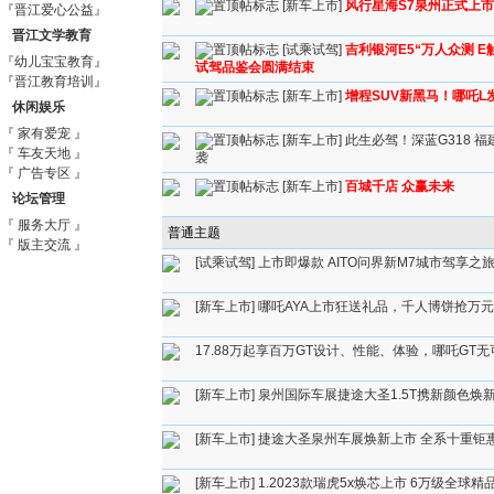
[新车上市]
风行星海S7泉州正式上市
『晋江爱心公益』
晋江文学教育
[试乘试驾]
吉利银河E5“万人众测 
『幼儿宝宝教育』
试驾品鉴会圆满结束
『晋江教育培训』
[新车上市]
增程SUV新黑马！哪吒L发
休闲娱乐
『 家有爱宠 』
[新车上市]
此生必驾！深蓝G318 
『 车友天地 』
袭
『 广告专区 』
[新车上市]
百城千店 众赢未来
论坛管理
『 服务大厅 』
普通主题
『 版主交流 』
[试乘试驾]
上市即爆款 AITO问界新M7城市驾享之
[新车上市]
哪吒AYA上市狂送礼品，千人博饼抢万
17.88万起享百万GT设计、性能、体验，哪吒GT
[新车上市]
泉州国际车展捷途大圣1.5T携新颜色焕
[新车上市]
捷途大圣泉州车展焕新上市 全系十重钜
[新车上市]
1.2023款瑞虎5x焕芯上市 6万级全球精