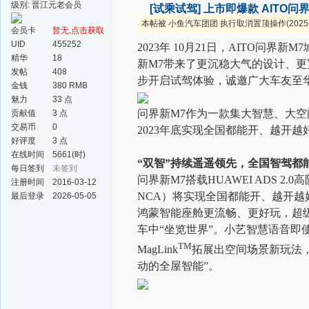
级别: 晋江元老会员
[试乘试驾]
上市即爆款 AITO问
本帖被 小鱼汽车团团 执行取消置顶操作(2025-1
会员卡
暂无,点击获取
UID
455252
2023年 10月21日，AITO
精华
18
新M7带来了更沉稳大气的设计、
发帖
408
步开启试驾体验，诚邀广大车友至
金钱
380 RMB
魅力
33 点
问界新M7作为一款集大智慧、大
贡献值
3 点
交易币
0
2023年底实现全国都能开、越开
好评度
3 点
在线时间
5661(时)
“双智”持续遥遥领先，全国智驾都
每日签到
未签到
问界新M7搭载HUAWEI ADS
注册时间
2016-03-12
NCA）将实现全国都能开、越开越
最后登录
2026-05-05
鸿蒙智能座舱更流畅、更好玩，超
车中“坐览世界”。小艺智慧语音即
TM
MagLink
拓展出空间场景新玩法
动的全屋智能”。