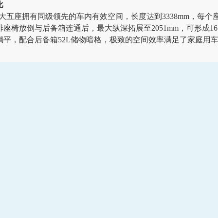
比
五座拥有同级领先的车内有效空间，长度达到3338mm，每个座位
排座椅放倒与后备箱连通后，最大纵深拓展至2051mm，可形成16
躺平，配合后备箱52L储物暗格，极致的空间效率满足了家庭用
优化驾乘体验。大五座标配全新“棉花糖”座椅，10层舒适叠层设
。通过小艺智慧助手，可语音开启主副驾双排小憩功能。享六座
受与放松体验。此外，问界新M7还配备了前后双空调箱、17个
舱，让全家人随时享受健康舒适的出行体验。
界新M7树立了细分市场智价比“天花板”形象。问界新M7系列官方指导价
版30.98万元；M7 Plus六座后驱版26.98万元，M7 Max六座智驾版
现场关注度很高，新款车型的全面提升，让这款车成为新势力的
中心、AITO APP进行预约预定。