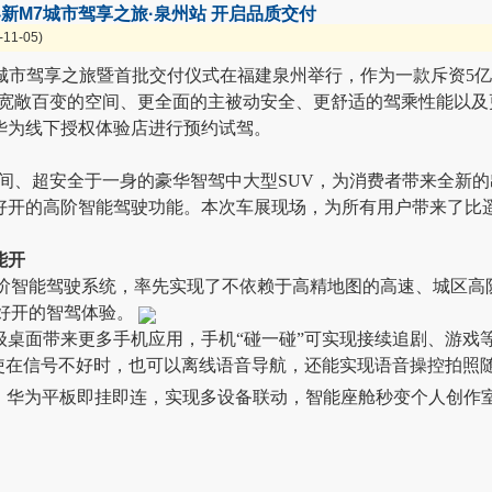
界新M7城市驾享之旅·泉州站 开启品质交付
1-05)
问界新M7城市驾享之旅暨首批交付仪式在福建泉州举行，作为一款斥资
更宽敞百变的空间、更全面的主被动安全、更舒适的驾乘性能以及
华为线下授权体验店进行预约试驾。
空间、超安全于一身的豪华智驾中大型SUV，为消费者带来全新
越好开的高阶智能驾驶功能。本次车展现场，为所有用户带来了比
能开
 2.0高阶智能驾驶系统，率先实现了不依赖于高精地图的高速、城
好开的智驾体验。
级桌面带来更多手机应用，手机“碰一碰”可实现接续追剧、游戏
使在信号不好时，也可以离线语音导航，还能实现语音操控拍照随
，华为平板即挂即连，实现多设备联动，智能座舱秒变个人创作