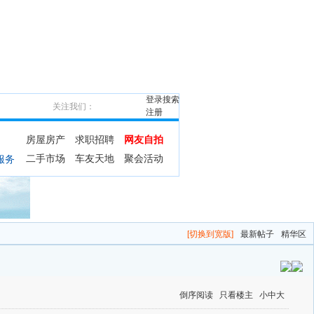
登录
搜索
关注我们：
注册
房屋房产
求职招聘
网友自拍
二手市场
车友天地
聚会活动
服务
[切换到宽版]
最新帖子
精华区
倒序阅读
只看楼主
小
中
大