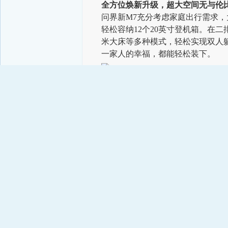
全方位
焕新
升级，
超
大空间
无与伦
问界新M7充分考虑家庭出行需求，大
轻松容纳12个20英寸登机箱。在二
米大床等多种模式，轻松实现双人
一家人的幸福，都能轻松装下。
大车
舒适也
好开
，全家
出行
都舒服
问界新M7聚焦家庭出行场景，全面
功能，每个座椅都如头等舱般舒适
身于太空舱中，带来极致的舒适享
先舒适配置。更健康的“零甲醛”座
作为25万级智驾豪华中大型SUV，问
四驱版28.48万元、M7 Max五座智驾
新款问界 M7 真的是流量明星，
为APP以及AITO官网、AITO用户