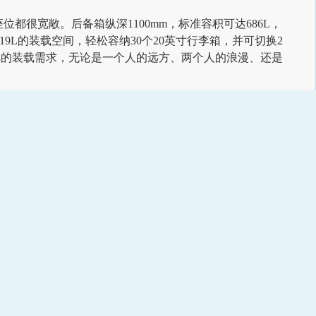
都很宽敞。后备箱纵深1100mm，标准容积可达686L，
19L的装载空间，轻松容纳30个20英寸行李箱，并可切换2
车的装载需求，无论是一个人的远方、两个人的浪漫、还是
计，发泡总厚度100mm；标配4个座椅的通风、加热与按摩
采用全新零重力座椅，让用户在乘坐时可卸下疲惫，仿佛置
空调出风口、后排空调触控大屏、全自动舒享电动踏板等领
为：M7 Plus五座后驱版24.98万元、M7 Plus五座
32.98万元。
强吸引力之车。消费者可通过华为商城、华为体验店、我的华