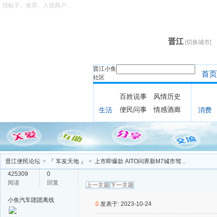
找帖子、推荐、人或商户...
晋江
[切换城市]
晋江小鱼
首页
社区
百姓说事
风情历史
便民问事
情感酒廊
生活
消费
晋江便民论坛
>
『 车友天地 』
>
上市即爆款 AITO问界新M7城市驾 ..
425309
0
阅读
回复
上一主题
下一主题
小鱼汽车团团
离线
0
发表于: 2023-10-24