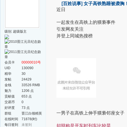
[百姓说事]
女子高铁熟睡被袭胸
近日
一起发生在高铁上的猥亵事件
引发网友关注
级别: 超级版主
​并登上同城热搜榜
会员卡
00000010号
UID
130090
精华
30
发帖
24429
金钱
33526 RMB
魅力
1206 点
贡献值
653 点
交易币
0
好评度
73 点
一男子在高铁上伸手猥亵邻座女子
群组
晋江白领精英
群
在线时间
71878(时)
每日签到
未签到
却辩称是开车时列车比较晃