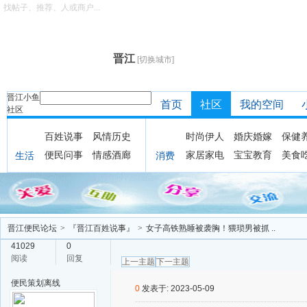
找帖子、推荐、人或商户...
晋江
[切换城市]
晋江小鱼
首页
社区
我的空间
社区
百姓说事
风情历史
时尚伊人
婚庆婚嫁
保健
便民问事
情感酒廊
家居家电
宝宝教育
美食
生活
消费
晋江便民论坛
>
『晋江百姓说事』
>
女子高铁熟睡被袭胸！猥琐男被抓 ..
41029
0
阅读
回复
上一主题
下一主题
便民策划
离线
0
发表于: 2023-05-09