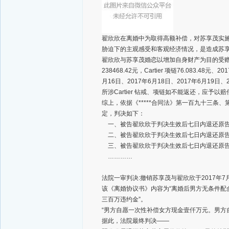
翟欣欣在离婚中为取得高额补偿，对苏享茂实
胁迫下的主观感受和客观经济情况，是造成苏
翟欣欣与苏享茂婚恋以增加自身财产为目的受赠取
238468.42元，Cartier 项链76.083.4
月16日、2017年6月18日、2017年6月19
所涉Cartier 钻戒、项链如不能返还，应予以赔
综上，依据《*****合同法》第一百九十三条
定，判决如下：
一、被告翟欣欣于判决生效后七日内退还原告苏，
二、被告翟欣欣于判决生效后七日内退还原
三、被告翟欣欣于判决生效后七日内退还原
…………
法院一审判决:撤销苏享茂与翟欣欣于2017年
该《离婚协议书》内容为“离婚后男方无条件
三百万违约金”。
“男方自愿一次性补偿女方现金壹仟万元。男方
据此，法院最终判决——