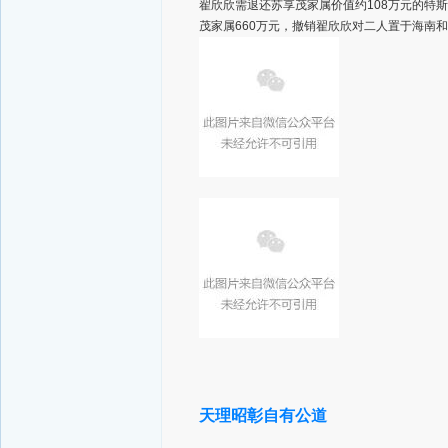
翟欣欣需退还苏享茂家属价值约108万元的特
茂家属660万元，撤销翟欣欣对二人置于海南
天理昭彰自有公道