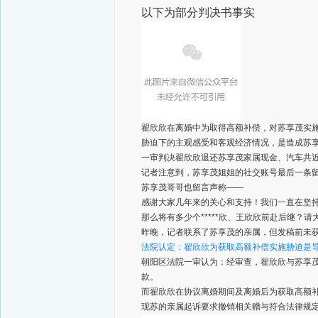
以下为部分判决书事实
翟欣欣在离婚中为取得高额补偿，对苏享茂实
胁迫下的主观感受和客观经济情况，是造成苏
一审判决翟欣欣退还苏享茂家属现金、汽车共
记者注意到，苏享茂姐姐的社交账号最后一条留言
苏享茂哥哥也留言声称——
感谢大家几年来的关心和支持！我们一直在坚
那么将有多少个*****欣、王欣欣前赴后继？
昨晚，记者联系了苏享茂的亲属，但发稿前未
法院认定：
翟欣欣为获取高额补偿实施胁迫
是
朝阳区法院一审认为：经审查，翟欣欣与苏享
款。
而翟欣欣在协议离婚期间及离婚后为获取高额
现苏的亲属起诉要求撤销相关赠与符合法律规