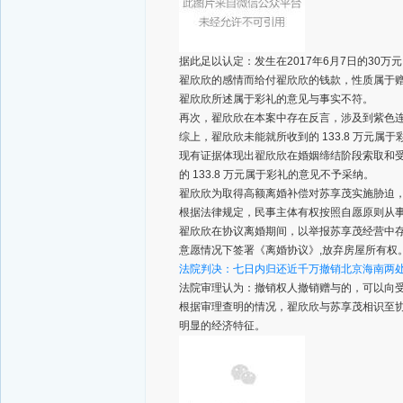
据此足以认定：发生在2017年6月7日的30万
翟欣欣的感情而给付翟欣欣的钱款，性质属于
翟欣欣所述属于彩礼的意见与事实不符。
再次，翟欣欣在本案中存在反言，涉及到紫色连衣裙、C
综上，翟欣欣未能就所收到的 133.8 万元属
现有证据体现出翟欣欣在婚姻缔结阶段索取和
的 133.8 万元属于彩礼的意见不予采纳。
翟欣欣为取得高额离婚补偿对苏享茂实施胁迫
根据法律规定，民事主体有权按照自愿原则从
翟欣欣在协议离婚期间，以举报苏享茂经营中
意愿情况下签署《离婚协议》,放弃房屋所有权
法院判决：
七日内归还近千万
撤销北京海南两
法院审理认为：撤销权人撤销赠与的，可以向
根据审理查明的情况，翟欣欣与苏享茂相识至协
明显的经济特征。