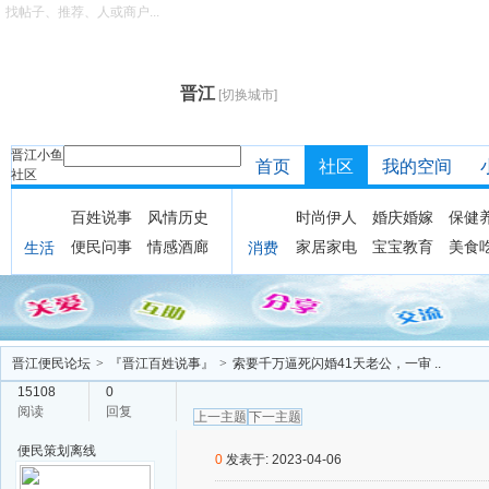
找帖子、推荐、人或商户...
晋江
[切换城市]
晋江小鱼
首页
社区
我的空间
社区
百姓说事
风情历史
时尚伊人
婚庆婚嫁
保健
便民问事
情感酒廊
家居家电
宝宝教育
美食
生活
消费
晋江便民论坛
>
『晋江百姓说事』
>
索要千万逼死闪婚41天老公，一审 ..
15108
0
阅读
回复
上一主题
下一主题
便民策划
离线
0
发表于: 2023-04-06