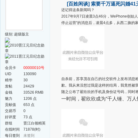
[百姓闲谈]
索要千万逼死闪婚41
还记得这条新闻吗？
2017年9月7日凌晨3点46分，WePhone
停止运营”的消息后，凌晨4点多，从西二旗的
级别: 超级版主
会员卡
00000010号
UID
130090
自杀前，苏享茂在自己的社交软件上发布消息称“
精华
30
歉。我从来没想过我是这样的结局，我竟然被我
发帖
24429
随之公布了翟欣欣的手机及身份证号码，同时
金钱
33526 RMB
一时间，翟欣欣成为“千人锤、万人
魅力
1206 点
贡献值
653 点
交易币
0
好评度
73 点
群组
晋江白领精英
群
在线时间
71878(时)
每日签到
未签到