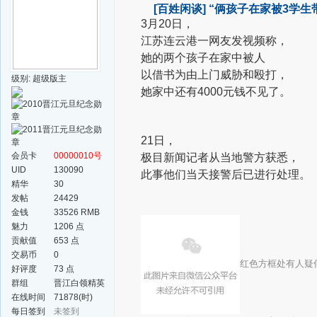
[百姓闲谈]
“俩孩子在家被3学生
3月20日，
江苏连云港一网友发视频称，
她的两个孩子在家中被人
以借书为由上门威胁和殴打，
级别: 超级版主
她家中还有4000元钱不见了。
21日，
会员卡
00000010号
极目新闻记者从当地警方获悉，
UID
130090
此事他们当天接警后已进行处理。
精华
30
发帖
24429
金钱
33526 RMB
魅力
1206 点
贡献值
653 点
交易币
0
红色方框处有人疑
好评度
73 点
群组
晋江白领精英
群
在线时间
71878(时)
每日签到
未签到