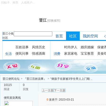
找帖子、推荐、人或商户...
晋江
[切换城市]
晋江小鱼
首页
社区
我的空间
社区
百姓说事
风情历史
时尚伊人
婚庆婚嫁
保健
便民问事
情感酒廊
家居家电
宝宝教育
美食
生活
消费
晋江便民论坛
>
『晋江百姓说事』
>
“俩孩子在家被3学生带人上门殴 ..
10115
0
阅读
回复
上一主题
下一主题
便民策划
离线
0
发表于: 2023-03-21